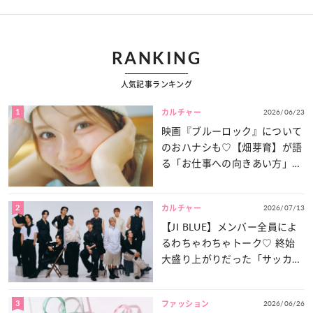
RANKING
人気記事ランキング
1
2026/06/23
カルチャー
映画『ブルーロック』について
のおハナシも♡【畑芽育】が語
る「お仕事への向きあい方」と
は？
2
2026/07/13
カルチャー
【JI BLUE】メンバー全員によ
るわちゃわちゃトーク♡ 終始
大盛り上がりだった「サッカー
談義」を一気見せ！
3
2026/06/26
ファッション