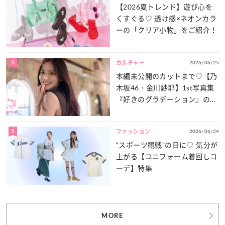
【2026夏トレンド】遊び心を
くすぐる♡ 透け感×ネオンカラ
ーの「クリア小物」をご紹介！
4
2026/06/25
カルチャー
本編未公開のカットまで♡【乃
木坂46・金川紗耶】1st写真集
『好きのグラデーション』の魅
力をたっぷりとお届け！
5
2026/06/24
ファッション
“スポーツ観戦”の日に♡ 気分が
上がる【ユニフォーム着回しコ
ーデ】特集
MORE