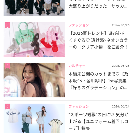
大盛り上がりだった「サッカー
談義」を一気見せ！
3
2026/06/26
ファッション
【2026夏トレンド】遊び心を
くすぐる♡ 透け感×ネオンカラ
ーの「クリア小物」をご紹介！
4
2026/06/25
カルチャー
本編未公開のカットまで♡【乃
木坂46・金川紗耶】1st写真集
『好きのグラデーション』の魅
力をたっぷりとお届け！
5
2026/06/24
ファッション
“スポーツ観戦”の日に♡ 気分が
上がる【ユニフォーム着回しコ
ーデ】特集