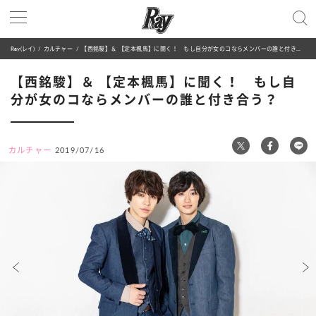
Ray(レイ)
カルチャー
【西銘駿】＆ 【定本楓馬】に聞く！ もし自分が女のコならメンバーの誰と付き合う？
【西銘駿】＆ 【定本楓馬】に聞く！ もし自
分が女のコならメンバーの誰と付き合う？
カルチャー
2019/07/16