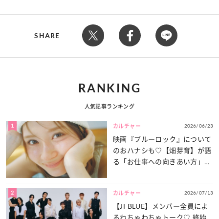
SHARE
RANKING
人気記事ランキング
1
2026/06/23
カルチャー
映画『ブルーロック』について
のおハナシも♡【畑芽育】が語
る「お仕事への向きあい方」と
は？
2
2026/07/13
カルチャー
【JI BLUE】メンバー全員によ
るわちゃわちゃトーク♡ 終始