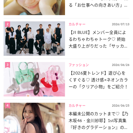
る「お仕事への向きあい方」と
は？
2
2026/07/13
カルチャー
【JI BLUE】メンバー全員によ
るわちゃわちゃトーク♡ 終始
大盛り上がりだった「サッカー
談義」を一気見せ！
3
2026/06/26
ファッション
【2026夏トレンド】遊び心を
くすぐる♡ 透け感×ネオンカラ
ーの「クリア小物」をご紹介！
4
2026/06/25
カルチャー
本編未公開のカットまで♡【乃
木坂46・金川紗耶】1st写真集
『好きのグラデーション』の魅