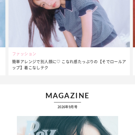
ファッション
簡単アレンジで別人顔に♡ こなれ感たっぷりの【そでロールア
ップ】着こなしテク
…
MAGAZINE
2026年9月号