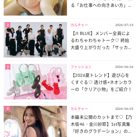
る「お仕事への向きあい方」と
は？
2
2026/07/13
カルチャー
【JI BLUE】メンバー全員によ
るわちゃわちゃトーク♡ 終始
大盛り上がりだった「サッカー
談義」を一気見せ！
3
2026/06/26
ファッション
【2026夏トレンド】遊び心を
くすぐる♡ 透け感×ネオンカラ
ーの「クリア小物」をご紹介！
4
2026/06/25
カルチャー
本編未公開のカットまで♡【乃
木坂46・金川紗耶】1st写真集
『好きのグラデーション』の魅