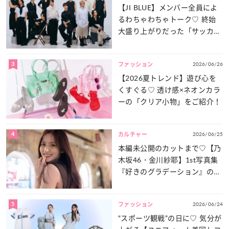
【JI BLUE】メンバー全員によ
るわちゃわちゃトーク♡ 終始
大盛り上がりだった「サッカー
談義」を一気見せ！
3
2026/06/26
ファッション
【2026夏トレンド】遊び心を
くすぐる♡ 透け感×ネオンカラ
ーの「クリア小物」をご紹介！
4
2026/06/25
カルチャー
本編未公開のカットまで♡【乃
木坂46・金川紗耶】1st写真集
『好きのグラデーション』の魅
力をたっぷりとお届け！
5
2026/06/24
ファッション
“スポーツ観戦”の日に♡ 気分が