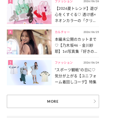
3
2026/06/26
一気見せ！
ファッション
【2026夏トレンド】遊び
心をくすぐる♡ 透け感×
ネオンカラーの「クリア
小物」をご紹介！
4
2026/06/25
カルチャー
本編未公開のカットまで
♡【乃木坂46・金川紗
耶】1st写真集『好きのグ
ラデーション』の魅力を
5
2026/06/24
たっぷりとお届け！
ファッション
“スポーツ観戦”の日に♡
気分が上がる【ユニフォ
ーム着回しコーデ】特集
MORE