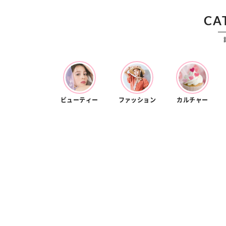
カルチャー
占い
 こなれ感たっ
“憧れワンピ”を着るきっかけに♡ おしゃ
【1
CA
プ】着こなしテ
れ女子が夢中な「ヌン活」の楽しみ方
8月
ビューティー
ファッション
カルチャー