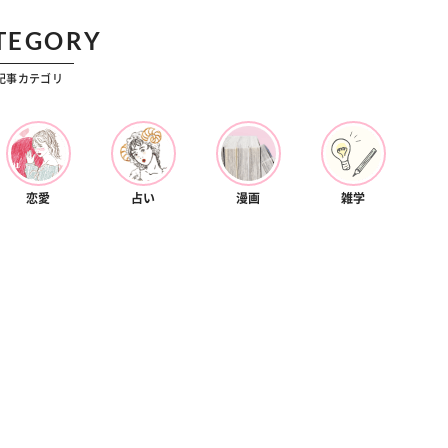
カルチャー
2星座別】今月の恋愛運♡ 7月23日～
【Dリーグ】Ray世代注目のプ
TEGORY
20日の運勢は？
集団♡ 各チームを彩る「イケメ
ー」特集
記事カテゴリ
恋愛
占い
漫画
雑学