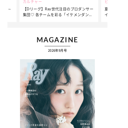
ビューティー
ファッショ
ロダンサー
夏だからこそ“水分”が大切！くずれないメ
簡単アレン
ンダンサ
イクをつくる【保湿ケア】アイテム3選
ぷりの【そ
ク
MAGAZINE
2026年9月号