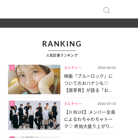
RANKING
人気記事ランキング
1
2026/06/23
カルチャー
映画『ブルーロック』に
ついてのおハナシも♡
【畑芽育】が語る「お仕
事への向きあい方」と
2
2026/07/13
は？
カルチャー
【JI BLUE】メンバー全員
によるわちゃわちゃトー
ク♡ 終始大盛り上がりだ
った「サッカー談義」を