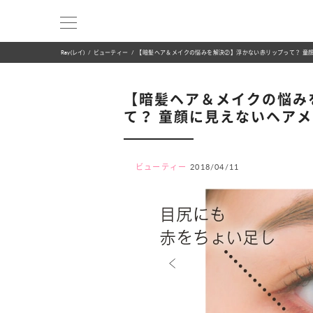
Ray(レイ)
ビューティー
【暗髪ヘア＆メイクの悩みを解決②】浮かない赤リップって？ 童
【暗髪ヘア＆メイクの悩み
て？ 童顔に見えないヘア
ビューティー
2018/04/11