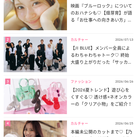
映画『ブルーロック』について
のおハナシも♡【畑芽育】が語
る「お仕事への向きあい方」と
は？
2
2026/07/13
カルチャー
【JI BLUE】メンバー全員によ
るわちゃわちゃトーク♡ 終始
大盛り上がりだった「サッカー
談義」を一気見せ！
3
2026/06/26
ファッション
【2026夏トレンド】遊び心を
くすぐる♡ 透け感×ネオンカラ
ーの「クリア小物」をご紹介！
4
2026/06/25
カルチャー
本編未公開のカットまで♡【乃