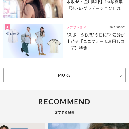
木坂46・金川紗耶】1st写真集
『好きのグラデーション』の魅
力をたっぷりとお届け！
5
2026/06/24
ファッション
“スポーツ観戦”の日に♡ 気分が
上がる【ユニフォーム着回しコ
ーデ】特集
MORE
RECOMMEND
おすすめ記事