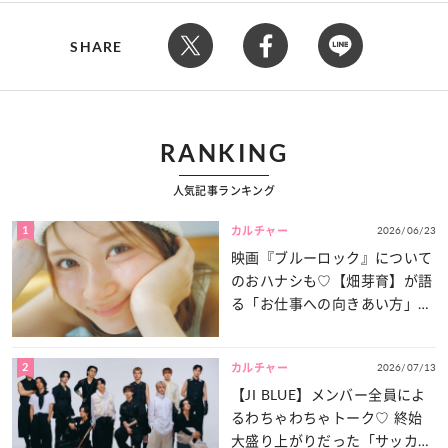
SHARE
RANKING
人気記事ランキング
1
2026/06/23
カルチャー
映画『ブルーロック』について
のおハナシも♡【畑芽育】が語
る「お仕事への向きあい方」と
は？
2
2026/07/13
カルチャー
【JI BLUE】メンバー全員によ
るわちゃわちゃトーク♡ 終始
大盛り上がりだった「サッカー