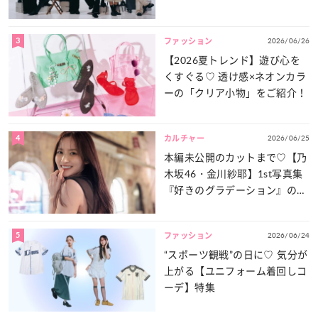
談義」を一気見せ！
3
2026/06/26
ファッション
【2026夏トレンド】遊び心を
くすぐる♡ 透け感×ネオンカラ
ーの「クリア小物」をご紹介！
4
2026/06/25
カルチャー
本編未公開のカットまで♡【乃
木坂46・金川紗耶】1st写真集
『好きのグラデーション』の魅
力をたっぷりとお届け！
5
2026/06/24
ファッション
“スポーツ観戦”の日に♡ 気分が
上がる【ユニフォーム着回しコ
ーデ】特集