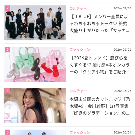
2
2026/07/13
カルチャー
【JI BLUE】メンバー全員によ
るわちゃわちゃトーク♡ 終始
大盛り上がりだった「サッカー
談義」を一気見せ！
3
2026/06/26
ファッション
【2026夏トレンド】遊び心を
くすぐる♡ 透け感×ネオンカラ
ーの「クリア小物」をご紹介！
4
2026/06/25
カルチャー
本編未公開のカットまで♡【乃
木坂46・金川紗耶】1st写真集
『好きのグラデーション』の魅
力をたっぷりとお届け！
5
2026/06/24
ファッション