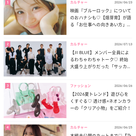
1
2026/06/23
カルチャー
映画『ブルーロック』について
のおハナシも♡【畑芽育】が語
る「お仕事への向きあい方」と
は？
2
2026/07/13
カルチャー
【JI BLUE】メンバー全員によ
るわちゃわちゃトーク♡ 終始
大盛り上がりだった「サッカー
談義」を一気見せ！
3
2026/06/26
ファッション
【2026夏トレンド】遊び心を
くすぐる♡ 透け感×ネオンカラ
ーの「クリア小物」をご紹介！
4
2026/06/25
カルチャー
本編未公開のカットまで♡【乃