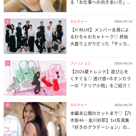
る「お仕事への向きあい方」と
は？
2
2026/07/13
カルチャー
【JI BLUE】メンバー全員によ
るわちゃわちゃトーク♡ 終始
大盛り上がりだった「サッカー
談義」を一気見せ！
3
2026/06/26
ファッション
【2026夏トレンド】遊び心を
くすぐる♡ 透け感×ネオンカラ
ーの「クリア小物」をご紹介！
4
2026/06/25
カルチャー
本編未公開のカットまで♡【乃
木坂46・金川紗耶】1st写真集
『好きのグラデーション』の魅
力をたっぷりとお届け！