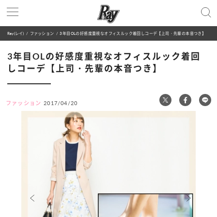
Ray(レイ)
ファッション
3年目OLの好感度重視なオフィスルック着回しコーデ【上司・先輩の本音つき】
3年目OLの好感度重視なオフィスルック着回
しコーデ【上司・先輩の本音つき】
ファッション
2017/04/20