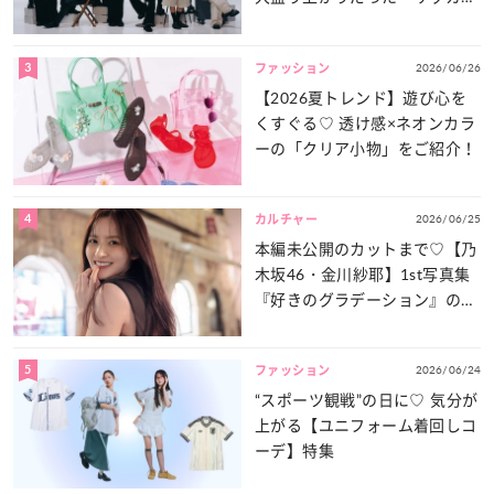
談義」を一気見せ！
3
2026/06/26
ファッション
【2026夏トレンド】遊び心を
くすぐる♡ 透け感×ネオンカラ
ーの「クリア小物」をご紹介！
4
2026/06/25
カルチャー
本編未公開のカットまで♡【乃
木坂46・金川紗耶】1st写真集
『好きのグラデーション』の魅
力をたっぷりとお届け！
5
2026/06/24
ファッション
“スポーツ観戦”の日に♡ 気分が
上がる【ユニフォーム着回しコ
ーデ】特集