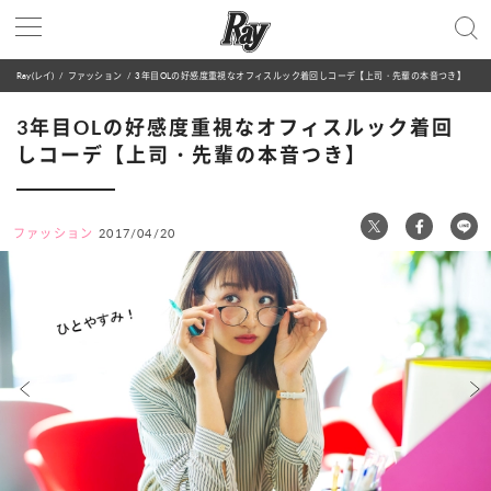
Ray(レイ)
ファッション
3年目OLの好感度重視なオフィスルック着回しコーデ【上司・先輩の本音つき】
3年目OLの好感度重視なオフィスルック着回
しコーデ【上司・先輩の本音つき】
ファッション
2017/04/20