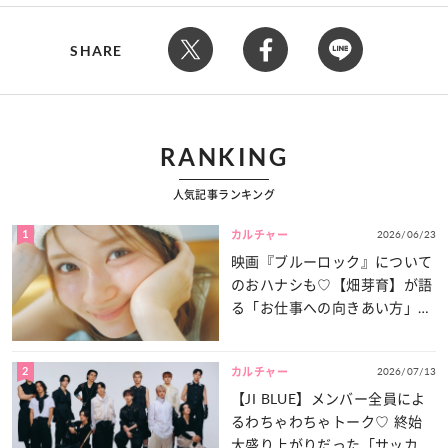
SHARE
RANKING
人気記事ランキング
1
2026/06/23
カルチャー
映画『ブルーロック』について
のおハナシも♡【畑芽育】が語
る「お仕事への向きあい方」と
は？
2
2026/07/13
カルチャー
【JI BLUE】メンバー全員によ
るわちゃわちゃトーク♡ 終始
大盛り上がりだった「サッカー