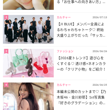
る「お仕事への向きあい方」と
は？
2
2026/07/13
カルチャー
【JI BLUE】メンバー全員によ
るわちゃわちゃトーク♡ 終始
大盛り上がりだった「サッカー
談義」を一気見せ！
3
2026/06/26
ファッション
【2026夏トレンド】遊び心を
くすぐる♡ 透け感×ネオンカラ
ーの「クリア小物」をご紹介！
4
2026/06/25
カルチャー
本編未公開のカットまで♡【乃
木坂46・金川紗耶】1st写真集
『好きのグラデーション』の魅
力をたっぷりとお届け！