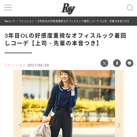
Ray(レイ)
ファッション
3年目OLの好感度重視なオフィスルック着回しコーデ【上司・先輩の本音つき】
3年目OLの好感度重視なオフィスルック着回
しコーデ【上司・先輩の本音つき】
ファッション
2017/04/20