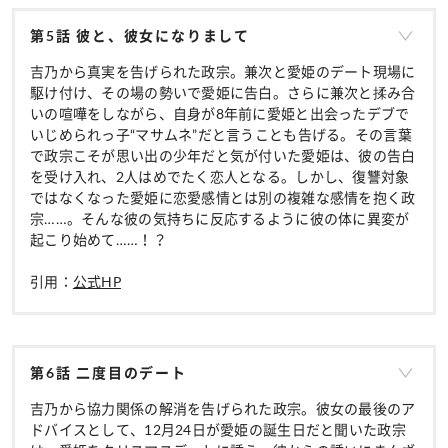
第5話 彼と、彼女になりまして
吉乃から真実を告げられた政宗。兼次と愛姫のデート現場に
駆け付け、その場の勢いで愛姫に告白。さらに兼次と揉み合
いの喧嘩をしながら、自身が8年前に愛姫と出会ったデブで
いじめられっ子“マサムネ”だと言うことも告げる。その言葉
で政宗こそが思い出の少年だと気が付いた愛姫は、彼の告白
を受け入れ、2人はめでたく恋人となる。しかし、復讐対象
ではなくなった愛姫に恋愛感情とは別の複雑な感情を抱く政
宗……。そんな彼の気持ちに反応するように彼の体に異変が
起こり始めて……！？
引用：
公式HP
第6話 二度目のデート
吉乃から協力関係の解消を告げられた政宗。彼女の最後のア
ドバイスとして、12月24日が愛姫の誕生日だと聞いた政宗