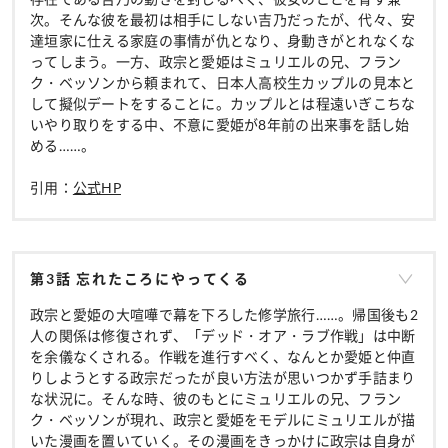
次。そんな彼を最初は相手にしない吉乃だったが、代々、安
達垣家に仕える家庭の事情が仇となり、身動きがとれなくな
ってしまう。一方、政宗と愛姫はミュリエルの兄、フラン
ク・ベッソンから頼まれて、日本人高校生カップルの見本と
して擬似デートをすることに。カップルとは程遠いぎこちな
いやり取りをする中、不意に愛姫が8年前の出来事を話し始
める……。
引用：
公式HP
第3話 忘れたころにやってくる
政宗と愛姫の大喧嘩で幕を下ろした修学旅行……。帰国後も2
人の関係は修復されず、「デッド・オア・ラブ作戦」は中断
を余儀なくされる。作戦を進行すべく、なんとか愛姫と仲直
りしようとする政宗だったが良い方法が思いつかず手詰まり
な状況に。そんな時、彼のもとにミュリエルの兄、フラン
ク・ベッソンが現れ、政宗と愛姫をモデルにミュリエルが描
いた漫画を置いていく。その漫画をきっかけに政宗は自身が