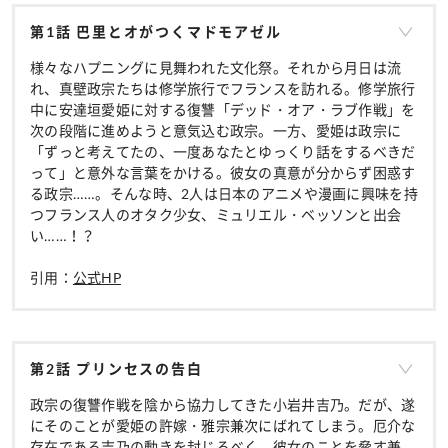
第1話 巴里とオがつくマドモアゼル
様々なハプニングに見舞われた文化祭。それから月日は流
れ、真壁政宗たちは修学旅行でフランスを訪れる。修学旅行
中に安達垣愛姫に対する復讐「デッド・オア・ラブ作戦」を
次の段階に進めようと意気込む政宗。一方、愛姫は政宗に
「ずっと考えてたの、一度あなたとゆっくり話をするべきだ
って」と意外な言葉をかける。彼女の真意が分からず困惑す
る政宗……。そんな時、2人は日本のアニメや漫画に興味を持
つフランス人のオタク少女、ミュリエル・ベッソンと出会
い……！？
引用：
公式HP
第2話 プリンセスの告白
政宗の復讐作戦を陰から協力してきた小岩井吉乃。だが、遂
にそのことが愛姫の許嫁・雅宗兼次にばれてしまう。厄介な
存在である吉乃の動きを封じるべく、彼女のことを脅す兼