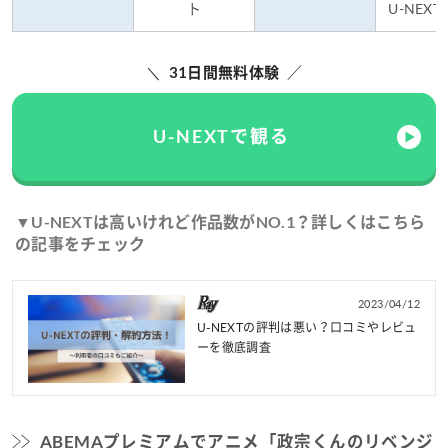
ト
U-NEX
31日間無料体験
U-NEXTで観る
▼U-NEXTは高いけれど作品数がNO.1？詳しくはこちら
の記事をチェック
2023/04/12
U-NEXTの評判は悪い？口コミやレビュ
ーを徹底調査
ABEMAプレミアムでアニメ「政宗くんのリベンジ