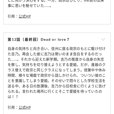
とに向かう決心をする。一方、政宗はひとり、8年前の出来
事に思いを馳せていた……。
引用：
公式HP
第12話（最終回）Dead or love？
自身の気持ちと向き合い、信州に居る政宗のもとに駆け付け
た吉乃。再会した彼に吉乃は勢いのまま告白をするのだっ
た……。それから迎えた新学期。吉乃の態度から自身の失恋
を察し、気持ちを切り替えようとする愛姫。だが、進級のク
ラス替えで政宗と同じクラスになってしまう。授業中や休み
時間、様々な場面で政宗から話しかけられ、ついつい彼のこ
とを意識してしまう愛姫。そのせいで悶々とした学校生活を
送る中、ある日の放課後、吉乃から旧校舎に行くように告げ
られる。言われた場所に行くとそこで愛姫を待っていたの
は！？
引用：
公式HP