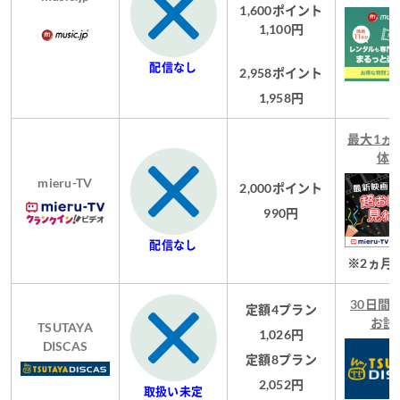
1,600ポイント
1,100円
配信なし
2,958ポイント
1,958円
最大1
ヵ
体
mieru-TV
2,000ポイント
990円
配信なし
※2
ヵ月
30日間
定額4プラン
お試
TSUTAYA
1,026円
DISCAS
定額8プラン
2,052円
取扱い未定