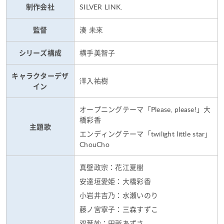
SILVER LINK.
制作会社
湊 未來
監督
横手美智子
シリーズ構成
キャラクターデザ
澤入祐樹
イン
オープニングテーマ「Please, please!」大
橋彩香
主題歌
エンディングテーマ「twilight little star」
ChouCho
真壁政宗：花江夏樹
安達垣愛姫：大橋彩香
小岩井吉乃：水瀬いのり
藤ノ宮寧子：三森すずこ
双葉妙：田所あずさ