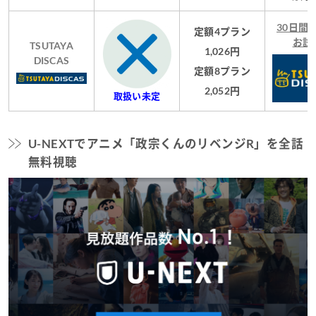
30日間
定額4プラン
お試
TSUTAYA
1,026円
DISCAS
定額8プラン
2,052円
取扱い未定
U-NEXTでアニメ「政宗くんのリベンジR」を全話
無料視聴