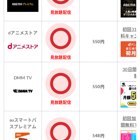
見放題配信
初回31
dアニメストア
料キャン
550円
見放題配信
30日間
験
DMM TV
550円
見放題配信
初回加入
auスマートパ
間無料で
スプレミアム
548円