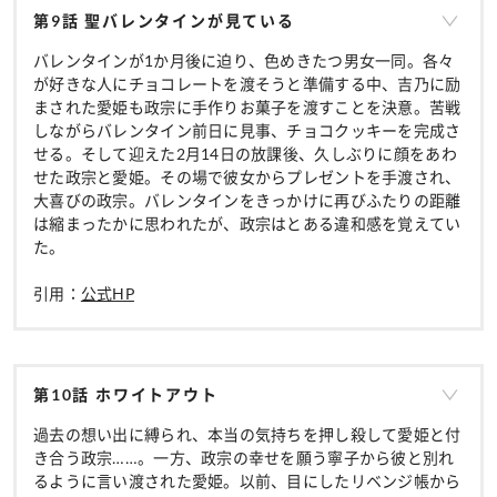
第9話 聖バレンタインが見ている
バレンタインが1か月後に迫り、色めきたつ男女一同。各々
が好きな人にチョコレートを渡そうと準備する中、吉乃に励
まされた愛姫も政宗に手作りお菓子を渡すことを決意。苦戦
しながらバレンタイン前日に見事、チョコクッキーを完成さ
せる。そして迎えた2月14日の放課後、久しぶりに顔をあわ
せた政宗と愛姫。その場で彼女からプレゼントを手渡され、
大喜びの政宗。バレンタインをきっかけに再びふたりの距離
は縮まったかに思われたが、政宗はとある違和感を覚えてい
た。
引用：
公式HP
第10話 ホワイトアウト
過去の想い出に縛られ、本当の気持ちを押し殺して愛姫と付
き合う政宗……。一方、政宗の幸せを願う寧子から彼と別れ
るように言い渡された愛姫。以前、目にしたリベンジ帳から