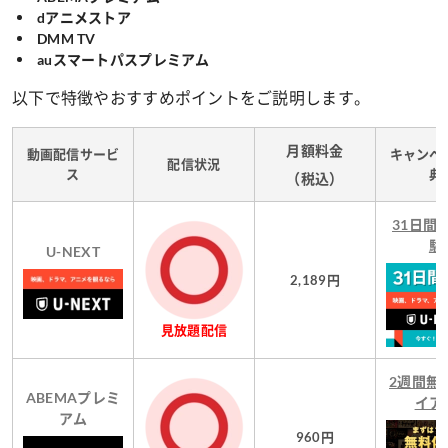
dアニメストア
DMM TV
auスマートパスプレミアム
以下で特徴やおすすめポイントをご説明します。
月額料金
動画配信サービ
キャンペ
配信状況
ス
典
（税込）
31日間
験
U-NEXT
2,189円
見放題配信
2週間無
ABEMAプレミ
イア
アム
960円