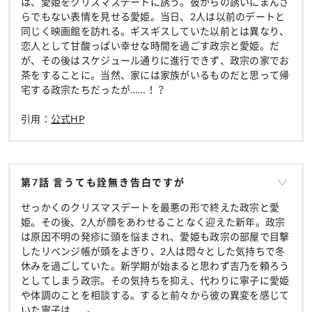
は、愛姫をクリスマスデートに誘う。彼からの誘いにまんざ
らでもない表情を見せる愛姫。当日、2人は以前のデートと
同じく映画館を訪れる。ギスギスしていた以前とは異なり、
恋人として甘酸っぱい幸せな時間を過ごす政宗と愛姫。だ
が、その後はスケジュール通りに進行できず、政宗の家でお
茶をすることに。当然、家には家族がいるものだと思って帰
宅する政宗たちだったが……！？
引用：
公式HP
第7話 言うても詮無き告白ですが
せっかくのクリスマスデートを最悪の形で終えた政宗と愛
姫。その後、2人が顔をあわせることなく迎えた新年。政宗
は原因不明の発疹に頭を悩まされ、愛姫も政宗の部屋で目撃
したリベンジ帳が頭をよぎり、2人は悶々とした気持ちで冬
休みを過ごしていた。新学期が始まると思わず吉乃を頼ろう
としてしまう政宗。その気持ちを抑え、代わりに寧子に愛姫
や体調のことを相談する。すると前々から彼の異変を感じて
いた寧子は……。