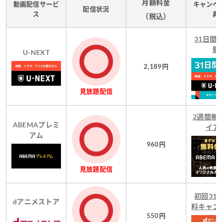
月額料金
動画配信サービ
キャンペ
配信状況
ス
典
（税込）
31日間
験
U-NEXT
2,189円
見放題配信
2週間無
ABEMAプレミ
イア
アム
960円
見放題配信
初回31
dアニメストア
料キャン
550円