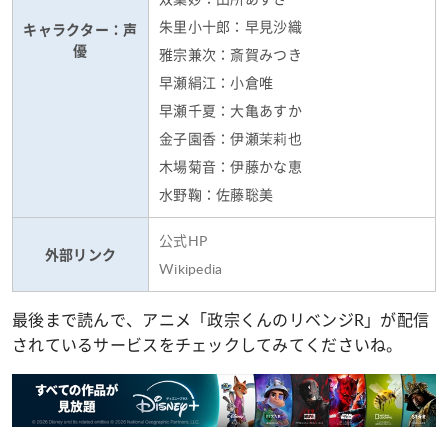
朱里小十郎：早見沙織
キャラクター：声
優
雅宗兼次：斎賀みつき
早瀬絹江：小倉唯
早瀬千夏：大亀あすか
金子園香：伊瀬茉莉也
木場菊音：伊藤かな恵
水野鞠：佐藤聡美
公式HP
外部リンク
Wikipedia
最後まで読んで、アニメ「政宗くんのリベンジR」が配信
されているサービスをチェックしてみてくださいね。