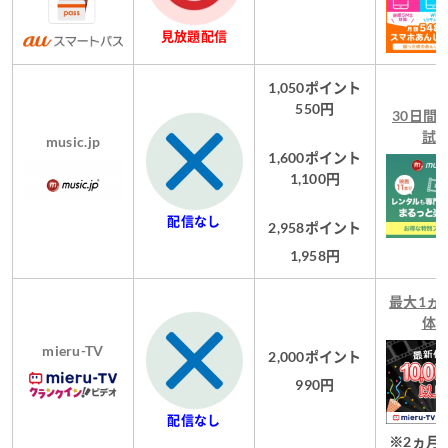
見放題配信
1,050ポイント
550円
30日間
試
music.jp
1,600ポイント
1,100円
配信なし
2,958ポイント
1,958円
最大1
ヵ
体
mieru-TV
2,000ポイント
990円
配信なし
※2
ヵ月