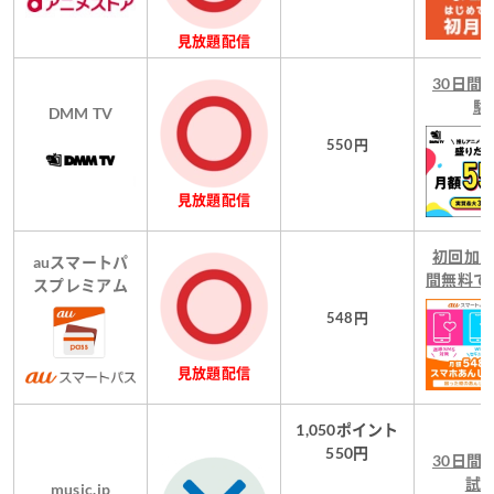
見放題配信
30日間
験
DMM TV
550円
見放題配信
初回加入
auスマートパ
間無料で
スプレミアム
548円
見放題配信
1,050ポイント
550円
30日間
試
music.jp