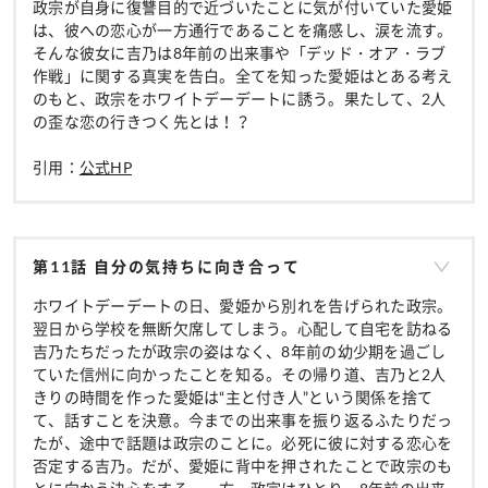
政宗が自身に復讐目的で近づいたことに気が付いていた愛姫
は、彼への恋心が一方通行であることを痛感し、涙を流す。
そんな彼女に吉乃は8年前の出来事や「デッド・オア・ラブ
作戦」に関する真実を告白。全てを知った愛姫はとある考え
のもと、政宗をホワイトデーデートに誘う。果たして、2人
の歪な恋の行きつく先とは！？
引用：
公式HP
第11話 自分の気持ちに向き合って
ホワイトデーデートの日、愛姫から別れを告げられた政宗。
翌日から学校を無断欠席してしまう。心配して自宅を訪ねる
吉乃たちだったが政宗の姿はなく、8年前の幼少期を過ごし
ていた信州に向かったことを知る。その帰り道、吉乃と2人
きりの時間を作った愛姫は“主と付き人”という関係を捨て
て、話すことを決意。今までの出来事を振り返るふたりだっ
たが、途中で話題は政宗のことに。必死に彼に対する恋心を
否定する吉乃。だが、愛姫に背中を押されたことで政宗のも