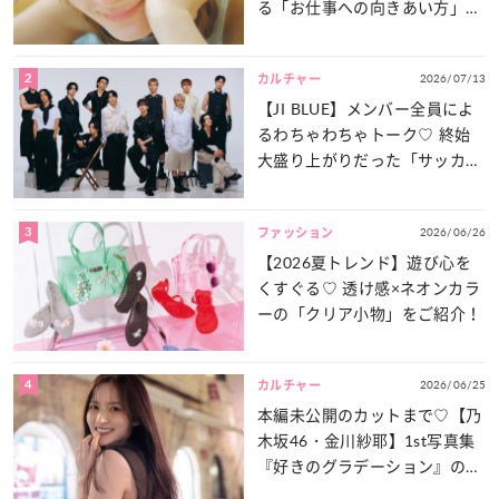
る「お仕事への向きあい方」と
は？
2
2026/07/13
カルチャー
【JI BLUE】メンバー全員によ
るわちゃわちゃトーク♡ 終始
大盛り上がりだった「サッカー
談義」を一気見せ！
3
2026/06/26
ファッション
【2026夏トレンド】遊び心を
くすぐる♡ 透け感×ネオンカラ
ーの「クリア小物」をご紹介！
4
2026/06/25
カルチャー
本編未公開のカットまで♡【乃
木坂46・金川紗耶】1st写真集
『好きのグラデーション』の魅
力をたっぷりとお届け！