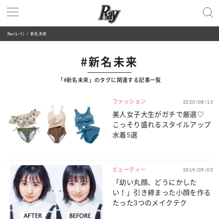
Ray(レイ)
新名未来
#新名未来
「#新名未来」のタグに関連する記事一覧
ファッション
2020/08/13
美人女子大生がガチで厳選♡
こっそり盛れるスタイルアップ
水着5選
ビューティー
2019/09/05
「幼い丸顔、どうにかした
い！」引き締まった小顔を作る
たった3つのメイクテク