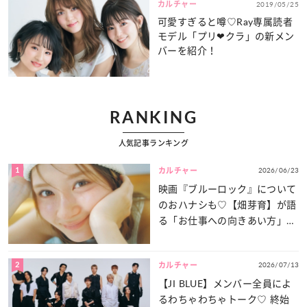
カルチャー
2019/05/25
可愛すぎると噂♡Ray専属読者
モデル「プリ❤︎クラ」の新メン
バーを紹介！
RANKING
人気記事ランキング
1
2026/06/23
カルチャー
映画『ブルーロック』について
のおハナシも♡【畑芽育】が語
る「お仕事への向きあい方」と
は？
2
2026/07/13
カルチャー
【JI BLUE】メンバー全員によ
るわちゃわちゃトーク♡ 終始