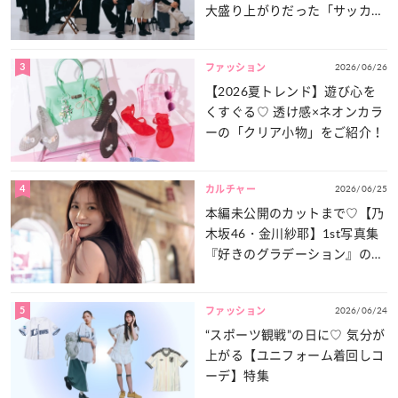
大盛り上がりだった「サッカー
談義」を一気見せ！
3
2026/06/26
ファッション
【2026夏トレンド】遊び心を
くすぐる♡ 透け感×ネオンカラ
ーの「クリア小物」をご紹介！
4
2026/06/25
カルチャー
本編未公開のカットまで♡【乃
木坂46・金川紗耶】1st写真集
『好きのグラデーション』の魅
力をたっぷりとお届け！
5
2026/06/24
ファッション
“スポーツ観戦”の日に♡ 気分が
上がる【ユニフォーム着回しコ
ーデ】特集