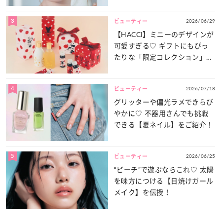
方
3
2026/06/29
ビューティー
【HACCI】ミニーのデザインが
可愛すぎる♡ ギフトにもぴっ
たりな「限定コレクション」が
登場！
4
2026/07/18
ビューティー
グリッターや偏光ラメできらび
やかに♡ 不器用さんでも挑戦
できる【夏ネイル】をご紹介！
5
2026/06/25
ビューティー
“ビーチ”で遊ぶならこれ♡ 太陽
を味方につける【日焼けガール
メイク】を伝授！