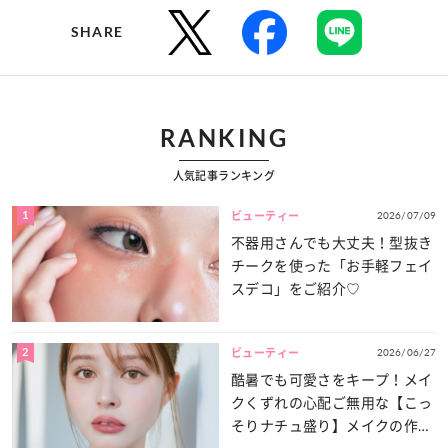
SHARE
RANKING
人気記事ランキング
1
2026/07/09
ビューティー
不器用さんでも大丈夫！型抜き
チークを使った「お手軽フェイ
スデコ」をご紹介♡
2
2026/06/27
ビューティー
酷暑でも可愛さをキープ！メイ
クくずれの心配ご無用な【こっ
そりナチュ盛り】メイクの作り