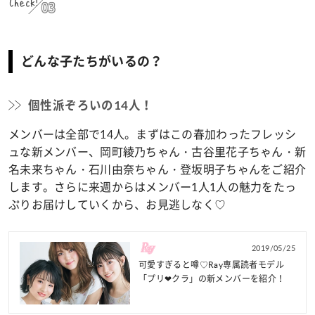
Check!
03
どんな子たちがいるの？
個性派ぞろいの14人！
メンバーは全部で14人。まずはこの春加わったフレッシ
ュな新メンバー、岡町綾乃ちゃん・古谷里花子ちゃん・新
名未来ちゃん・石川由奈ちゃん・登坂明子ちゃんをご紹介
します。さらに来週からはメンバー1人1人の魅力をたっ
ぷりお届けしていくから、お見逃しなく♡
2019/05/25
可愛すぎると噂♡Ray専属読者モデル
「プリ❤︎クラ」の新メンバーを紹介！