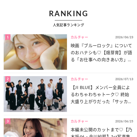
RANKING
人気記事ランキング
1
2026/06/23
カルチャー
映画『ブルーロック』について
のおハナシも♡【畑芽育】が語
る「お仕事への向きあい方」と
は？
2
2026/07/13
カルチャー
【JI BLUE】メンバー全員によ
るわちゃわちゃトーク♡ 終始
大盛り上がりだった「サッカー
談義」を一気見せ！
3
2026/06/25
カルチャー
本編未公開のカットまで♡【乃
木坂46・金川紗耶】1st写真集