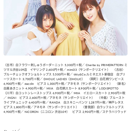
〈古市〉白フラワー刺しゅうボーダーニット 5,300円＋税／ Cherite by PRIMEPATTERN ミ
ツマル渋谷109店 イヤリング 2,600円＋税／ mimi33（サンポークリエイト） 〈古谷〉
ブルーチェックオフショルトップス 5,500円＋税／ titty&Co.ルミネエスト新宿店 白プリ
ーツスカート 3,700円＋税／ DHOLIC LADIES（DHOLIC） 〈岡町〉白花柄ワンピース
6,900円＋税／ dazzlin ピアス 1,300円＋税／アネモネ（サンポークリエイト） 〈新名〉
白肩あきニット 4,900円＋税／ MIIA 白花柄スカート 8,900円＋税／ LODISPOTTO
〈川平〉白コットンレーストップス 6,900円＋税／ MIIA イエロースカート 2,900円＋税
／ INGNI ピアス 2,600円＋税／アネモネ（サンポークリエイト） 〈中島〉ブルースト
ライプチュニック 6,400円＋税／ RANDA 白スキニーパンツ 1,287円＋税／神戸レタス
ピアス 1,800円＋税／アネモネ（サンポークリエイト） 〈曽我部〉白ラッフルトップス
4,900円＋税／ NiCORON（ニコロン 渋谷109） ピアス 2,900円＋税／ステラハリウッド