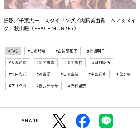
撮影／千葉太一 スタイリング／内藤美由貴 ヘア＆メイ
ク／秋山瞳（PEACE MONKEY）
#TAG
#古市玲奈
#古谷里花子
#登坂明子
#大塚汐莉
#新名未来
#川平朱莉
#岡町綾乃
#竹内彩花
#遠野愛
#石川由菜
#中島彩香
#成澤舞
#プリクラ
#曽我部春華
#牧村里奈
SHARE