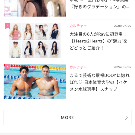
『好きのグラデーション』の魅
力をたっぷりとお届け！
4
2026/07/02
カルチャー
大注目の8人がRayに初登場！
【Hearts2Hearts】の“魅力”を
どどっとご紹介！
5
2026/07/07
カルチャー
まるで芸術な眼福BODYに惚れ
ぼれ♡ 日本体育大学の【イケ
メン水球選手】スナップ
MORE