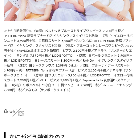
≪上から時計回り≫〈大塚〉ベルトつきブルーストライプワンピース 7,900円＋税／
PATTERN fiona 新宿サブナード店 イヤリング／スタイリスト私物 〈石川〉イエローリボ
ンニット 3,900円＋税、白花柄スカート 6,900円＋税／ともにPATTERN fiona 新宿サブナ
ード店 イヤリング／スタイリスト私物 〈登坂〉ブルーコットンレースワンピース 7,990
円＋税／ titty&Co.ルミネエスト新宿店 ピアス 2,100円＋税／アネモネ（サンポークリエ
イト） サンダル 7,990円＋税／ LODISPOTTO 〈成澤〉白パールつきニット 5,900円＋
税／ LODISPOTTO 白レーススカート 8,300円＋税／ RANDA イヤリング／スタイリス
ト私物 〈遠野〉白レースブラウス 1,299円（税込）／GRL ブルーティアードスカート
6,900円＋税／ PATTERN fiona 新宿サブナード店 ピアス 2,100円＋税／アネモネ（サン
ポークリエイト） 〈竹内〉白フリルニット 5,900円＋税／ LODISPOTTO イエロー花柄
スカート 7,900円＋税／ MIIA ピアス 3,800円＋税／ Supreme.La.La.表参道D-スクエア
店 〈牧村〉リボンベルトつき白ハート柄ワンピース 7,900円＋税／ dazzlin イヤリング
2,600円＋税／アネモネ（サンポークリエイト）
Check!
02
なにがどう特別なの？