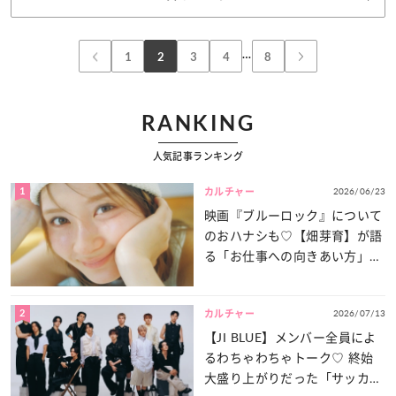
…
1
2
3
4
8
RANKING
人気記事ランキング
1
2026/06/23
カルチャー
映画『ブルーロック』について
のおハナシも♡【畑芽育】が語
る「お仕事への向きあい方」と
は？
2
2026/07/13
カルチャー
【JI BLUE】メンバー全員によ
るわちゃわちゃトーク♡ 終始
大盛り上がりだった「サッカー