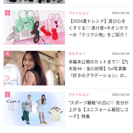
談義」を一気見せ！
3
2026/06/26
ファッション
【2026夏トレンド】遊び心を
くすぐる♡ 透け感×ネオンカラ
ーの「クリア小物」をご紹介！
4
2026/06/25
カルチャー
本編未公開のカットまで♡【乃
木坂46・金川紗耶】1st写真集
『好きのグラデーション』の魅
力をたっぷりとお届け！
5
2026/06/24
ファッション
“スポーツ観戦”の日に♡ 気分が
上がる【ユニフォーム着回しコ
ーデ】特集