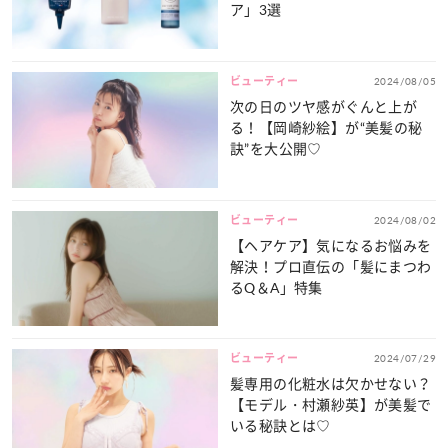
ア」3選
ビューティー
2024/08/05
次の日のツヤ感がぐんと上が
る！【岡崎紗絵】が“美髪の秘
訣”を大公開♡
ビューティー
2024/08/02
【ヘアケア】気になるお悩みを
解決！プロ直伝の「髪にまつわ
るQ＆A」特集
ビューティー
2024/07/29
髪専用の化粧水は欠かせない？
【モデル・村瀬紗英】が美髪で
いる秘訣とは♡