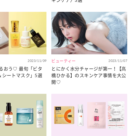
キンケア〉3選
2023/11/09
ビューティー
2023/11/07
るおう♡ 最旬「ビタ
とにかく水分チャージが第一！【髙
＆シートマスク」5選
橋ひかる】のスキンケア事情を大公
開♡