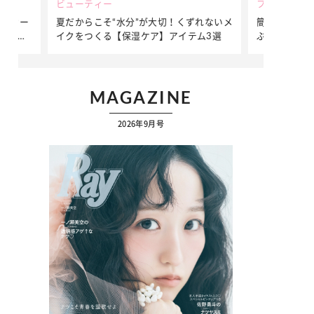
ビューティー
ファッション
ダンサー
夏だからこそ“水分”が大切！くずれないメ
簡単アレンジ
ダンサ
イクをつくる【保湿ケア】アイテム3選
ぷりの【そで
ク
MAGAZINE
2026年9月号