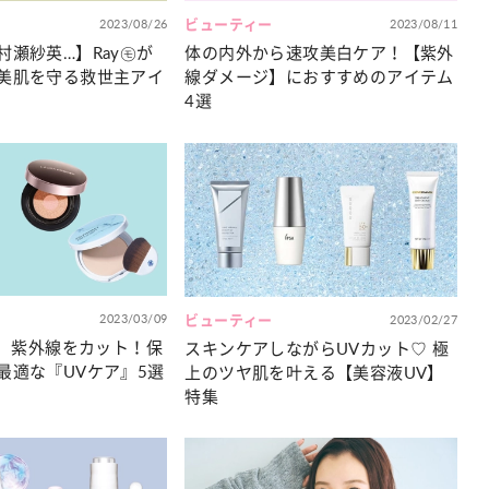
2023/08/26
ビューティー
2023/08/11
村瀬紗英…】Ray㋲が
体の内外から速攻美白ケア！【紫外
美肌を守る救世主アイ
線ダメージ】におすすめのアイテム
4選
2023/03/09
ビューティー
2023/02/27
…】紫外線をカット！保
スキンケアしながらUVカット♡ 極
最適な『UVケア』5選
上のツヤ肌を叶える【美容液UV】
特集