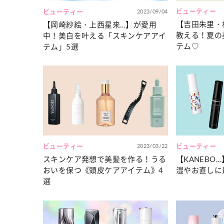
ビューティー
ビューティー
2023/09/04
【吉田朱里・
【岡崎紗絵・上西星来…】が愛用
教える！夏の
中！美白を叶える「スキンケアアイ
テム♡
テム」5選
ビューティー
2023/03/22
ビューティー
スキンケア発想で美髪を作る！うる
【KANEBO
おいを保つ《頭皮ケアアイテム》4
湿やお直しに
選