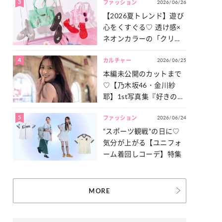
3
2026/06/26
一気見せ！
ファッション
【2026夏トレンド】遊び
心をくすぐる♡ 透け感×
ネオンカラーの「クリア
小物」をご紹介！
4
2026/06/25
カルチャー
本編未公開のカットまで
♡【乃木坂46・金川紗
耶】1st写真集『好きのグ
ラデーション』の魅力を
5
2026/06/24
たっぷりとお届け！
ファッション
“スポーツ観戦”の日に♡
気分が上がる【ユニフォ
ーム着回しコーデ】特集
MORE