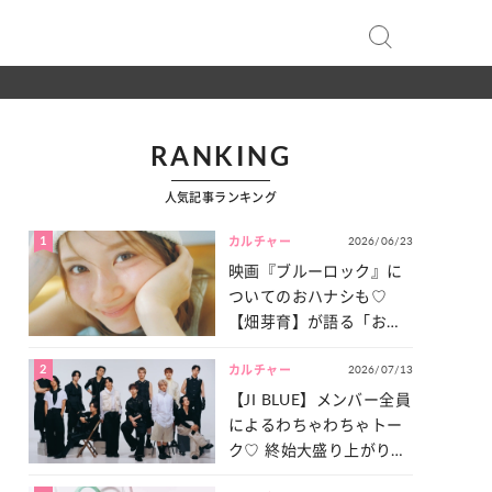
RANKING
人気記事ランキング
1
2026/06/23
カルチャー
映画『ブルーロック』に
ついてのおハナシも♡
【畑芽育】が語る「お仕
事への向きあい方」と
2
2026/07/13
は？
カルチャー
【JI BLUE】メンバー全員
によるわちゃわちゃトー
ク♡ 終始大盛り上がりだ
った「サッカー談義」を