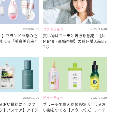
カルチャー
星座別】今月の恋愛運♡ 7月23日～
【Dリーグ】Ray世代注目のプロ
0日の運勢は？
集団♡ 各チームを彩る「イケメン
ー」特集
2023/02/11
ファッション
2022/11/30
E…】ブランド渾身の逸
買い物はコーデと流行を意識！【N
叶える『美白美容液』
MB48・眞鍋杏樹】の秋冬購入品LIS
T♡
2022/10/01
ビューティー
2022/09/20
るおい補給に♡ ツヤ
ブリーチで傷んだ髪も復活！うるお
ウトバスケア】アイテ
い髪をつくる【アウトバス】アイテ