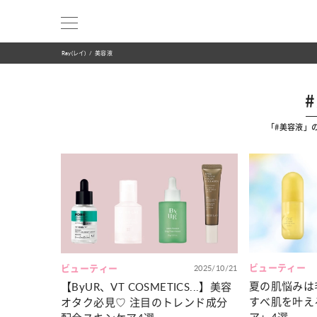
Ray(レイ)
美容液
「#美容液」
ビューティー
ビューティー
2025/10/21
夏の肌悩みは
【ByUR、VT COSMETICS...】美容
すべ肌を叶え
オタク必見♡ 注目のトレンド成分