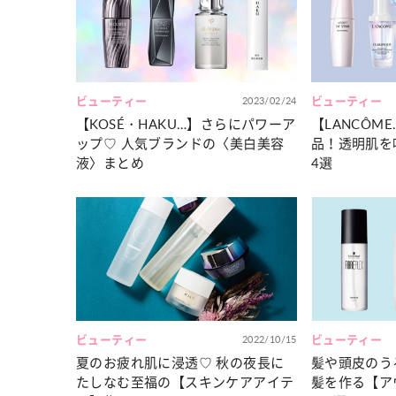
カルチャー
占い
こなれ感たっ
“憧れワンピ”を着るきっかけに♡ おしゃ
【12
】着こなしテ
れ女子が夢中な「ヌン活」の楽しみ方
8月2
ビューティー
2023/02/24
ビューティー
【KOSÉ・HAKU…】さらにパワーア
【LANCÔM
ップ♡ 人気ブランドの〈美白美容
品！透明肌を
液〉まとめ
4選
ビューティー
2022/10/15
ビューティー
夏のお疲れ肌に浸透♡ 秋の夜長に
髪や頭皮のう
たしなむ至福の【スキンケアアイテ
髪を作る【ア