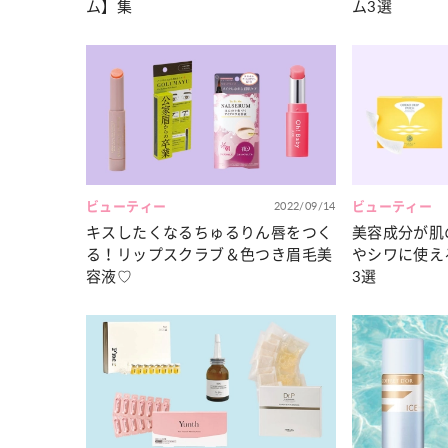
ム】集
ム3選
ビューティー
2022/09/14
ビューティー
キスしたくなるちゅるりん唇をつく
美容成分が肌
る！リップスクラブ＆色つき眉毛美
やシワに使え
容液♡
3選