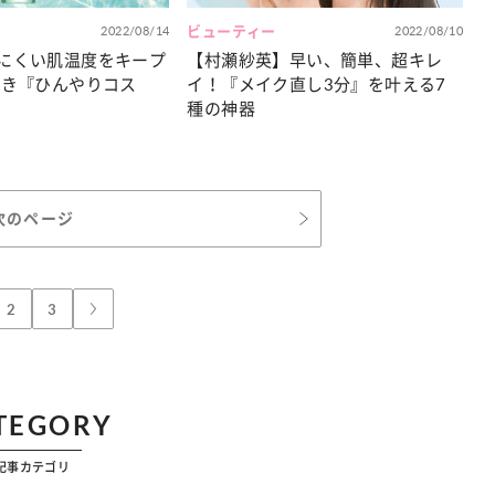
2022/08/14
ビューティー
2022/08/10
にくい肌温度をキープ
【村瀬紗英】早い、簡単、超キレ
べき『ひんやりコス
イ！『メイク直し3分』を叶える7
種の神器
次のページ
2
3
TEGORY
記事カテゴリ