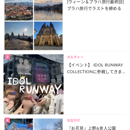
[ウィーン＆プラハ旅行最終回]
プラハ旅行でラストを締める
3
カルチャー
【イベント】 IDOL RUNWAY
COLLECTIONに参戦してきまし
た♡
4
お出かけ
『お花見』上野&舎人公園