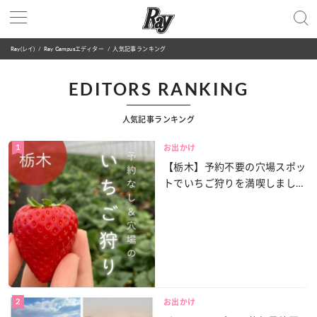
Ray(レイ)
Ray Campusエディター
人気記事ランキング
EDITORS RANKING
人気記事ランキング
1
お出かけ
【栃木】予約不要の穴場スポッ
トでいちご狩りを満喫しました
♡
2
お出かけ