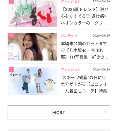
3
2026/06/26
一気見せ！
ファッション
【2026夏トレンド】遊び
心をくすぐる♡ 透け感×
ネオンカラーの「クリア
小物」をご紹介！
4
2026/06/25
カルチャー
本編未公開のカットまで
♡【乃木坂46・金川紗
耶】1st写真集『好きのグ
ラデーション』の魅力を
5
2026/06/24
たっぷりとお届け！
ファッション
“スポーツ観戦”の日に♡
気分が上がる【ユニフォ
ーム着回しコーデ】特集
MORE