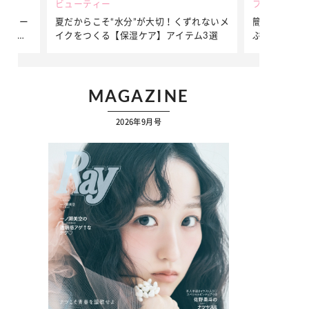
ビューティー
ファッション
ダンサー
夏だからこそ“水分”が大切！くずれないメ
簡単アレンジ
ダンサ
イクをつくる【保湿ケア】アイテム3選
ぷりの【そで
ク
MAGAZINE
2026年9月号