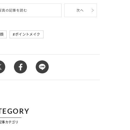
カルチャー
星座別】今月の恋愛運♡ 7月23日～
【Dリーグ】Ray世代注目のプロ
写真の記事を読む
次へ
0日の運勢は？
集団♡ 各チームを彩る「イケメン
ー」特集
顔
ポイントメイク
TEGORY
記事カテゴリ