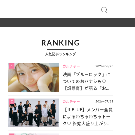
RANKING
人気記事ランキング
1
2026/06/23
カルチャー
映画『ブルーロック』に
ついてのおハナシも♡
【畑芽育】が語る「お仕
事への向きあい方」と
2
2026/07/13
は？
カルチャー
【JI BLUE】メンバー全員
によるわちゃわちゃトー
ク♡ 終始大盛り上がりだ
った「サッカー談義」を