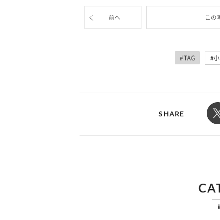
カルチャー
占い
こなれ感たっ
“憧れワンピ”を着るきっかけに♡ おしゃ
【12
前へ
この
】着こなしテ
れ女子が夢中な「ヌン活」の楽しみ方
8月2
#TAG
小
SHARE
CA