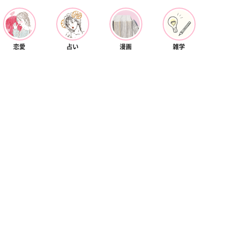
恋愛
占い
漫画
雑学