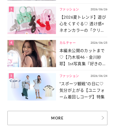
った「サッカー談義」を
3
2026/06/26
一気見せ！
ファッション
【2026夏トレンド】遊び
心をくすぐる♡ 透け感×
ネオンカラーの「クリア
小物」をご紹介！
4
2026/06/25
カルチャー
本編未公開のカットまで
♡【乃木坂46・金川紗
耶】1st写真集『好きのグ
ラデーション』の魅力を
5
2026/06/24
たっぷりとお届け！
ファッション
“スポーツ観戦”の日に♡
気分が上がる【ユニフォ
ーム着回しコーデ】特集
MORE