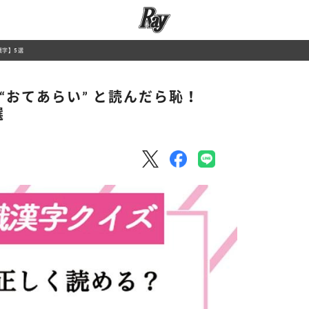
漢字】5選
“おてあらい” と読んだら恥！
選