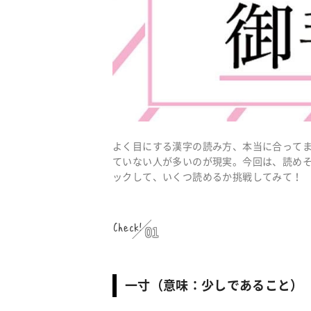
よく目にする漢字の読み方、本当に合って
ていない人が多いのが現実。今回は、読めそ
ックして、いくつ読めるか挑戦してみて！
Check!
01
一寸（意味：少しであること）