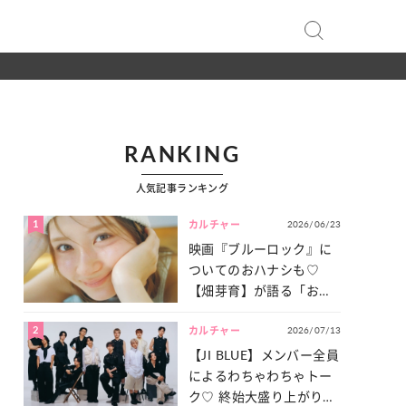
RANKING
人気記事ランキング
1
2026/06/23
カルチャー
映画『ブルーロック』に
ついてのおハナシも♡
【畑芽育】が語る「お仕
事への向きあい方」と
2
2026/07/13
は？
カルチャー
【JI BLUE】メンバー全員
によるわちゃわちゃトー
ク♡ 終始大盛り上がりだ