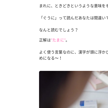
まれに、ときどきというような意味を
カルチャー
占い
「ぐうに」って読んだあなたは間違い
こなれ感たっ
“憧れワンピ”を着るきっかけに♡ おしゃ
【12
】着こなしテ
れ女子が夢中な「ヌン活」の楽しみ方
8月2
なんと読むでしょう？
正解は
。
“たまに”
よく使う言葉なのに、漢字が頭に浮か
めになる〜！