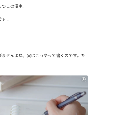
もつこの漢字。
カルチャー
です！
星座別】今月の恋愛運♡ 7月23日～
【Dリーグ】Ray世代注目のプロ
0日の運勢は？
集団♡ 各チームを彩る「イケメ
ー」特集
びませんよね。実はこうやって書くのです。た