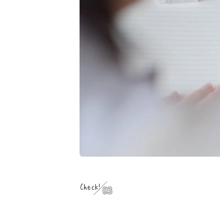
Check!
03