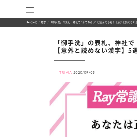
Ray(レイ)
雑学
「御手洗」の表札、神社で “おてあらい” と読んだら恥！【意外と読めない
「御手洗」の表札、神社で 
【意外と読めない漢字】5
TRIVIA
2020/09/05