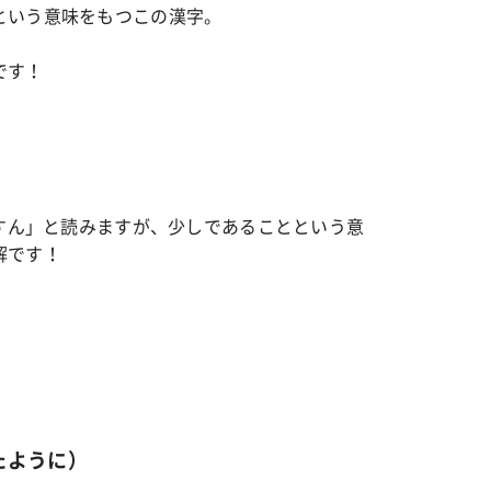
という意味をもつこの漢字。
です！
すん」と読みますが、少しであることという意
解です！
たように）