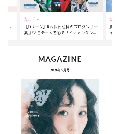
ビューティー
ファッション
ダンサー
夏だからこそ“水分”が大切！くずれないメ
簡単アレンジ
ンダンサ
イクをつくる【保湿ケア】アイテム3選
ぷりの【そで
ク
MAGAZINE
2026年9月号