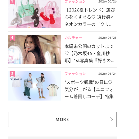
3
2026/06/26
一気見せ！
ファッション
【2026夏トレンド】遊び
心をくすぐる♡ 透け感×
ネオンカラーの「クリア
小物」をご紹介！
4
2026/06/25
カルチャー
本編未公開のカットまで
♡【乃木坂46・金川紗
耶】1st写真集『好きのグ
ラデーション』の魅力を
5
2026/06/24
たっぷりとお届け！
ファッション
“スポーツ観戦”の日に♡
気分が上がる【ユニフォ
ーム着回しコーデ】特集
MORE