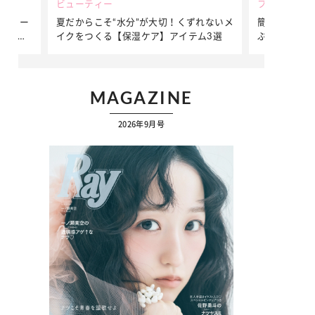
ビューティー
ファッション
ダンサー
夏だからこそ“水分”が大切！くずれないメ
簡単アレンジ
ダンサ
イクをつくる【保湿ケア】アイテム3選
ぷりの【そで
ク
MAGAZINE
2026年9月号