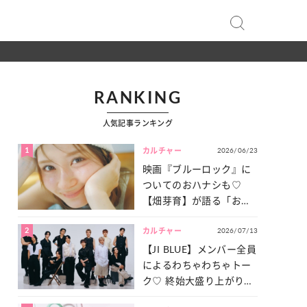
RANKING
人気記事ランキング
1
2026/06/23
カルチャー
映画『ブルーロック』に
ついてのおハナシも♡
【畑芽育】が語る「お仕
事への向きあい方」と
2
2026/07/13
は？
カルチャー
【JI BLUE】メンバー全員
によるわちゃわちゃトー
ク♡ 終始大盛り上がりだ
った「サッカー談義」を