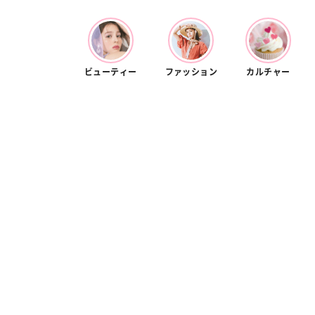
カルチャー
占い
こなれ感たっ
“憧れワンピ”を着るきっかけに♡ おしゃ
【12
】着こなしテ
れ女子が夢中な「ヌン活」の楽しみ方
8月2
ビューティー
ファッション
カルチャー