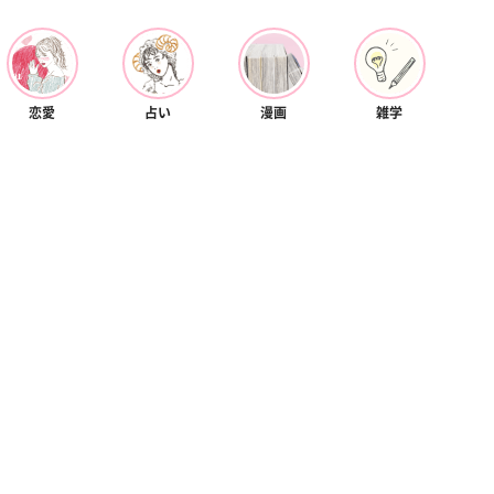
カルチャー
星座別】今月の恋愛運♡ 7月23日～
【Dリーグ】Ray世代注目のプロ
0日の運勢は？
集団♡ 各チームを彩る「イケメン
ー」特集
恋愛
占い
漫画
雑学