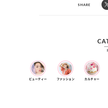
カルチャー
占い
SHARE
こなれ感たっ
“憧れワンピ”を着るきっかけに♡ おしゃ
【12
】着こなしテ
れ女子が夢中な「ヌン活」の楽しみ方
8月2
CA
ビューティー
ファッション
カルチャー