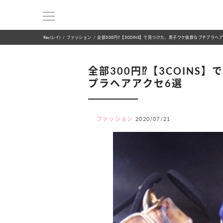
Ray(レイ)
ファッション
全部300円⁉【3COINS】で見つけた、男子ウケ抜群なプチプラヘ
全部300円⁉【3COINS
プラヘアアクセ6選
ファッション
2020/07/21