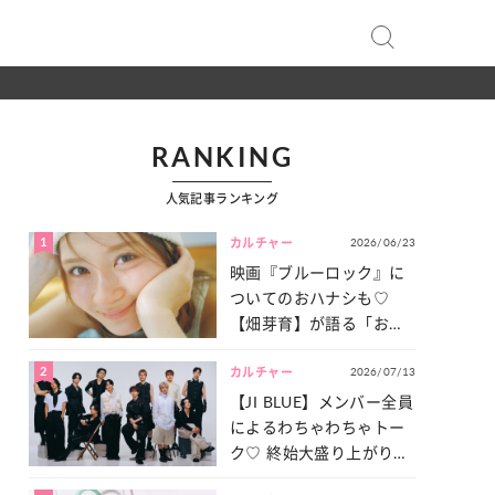
RANKING
人気記事ランキング
1
2026/06/23
カルチャー
映画『ブルーロック』に
ついてのおハナシも♡
【畑芽育】が語る「お仕
事への向きあい方」と
2
2026/07/13
は？
カルチャー
【JI BLUE】メンバー全員
によるわちゃわちゃトー
ク♡ 終始大盛り上がりだ
った「サッカー談義」を