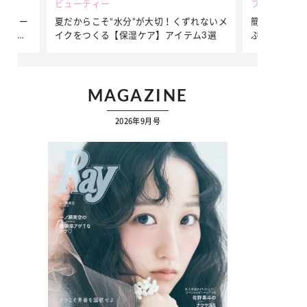
ビューティー
ファッション
ダンサー
夏だからこそ“水分”が大切！くずれないメ
簡単アレンジ
ダンサ
イクをつくる【保湿ケア】アイテム3選
ぷりの【そで
ク
MAGAZINE
2026年9月号