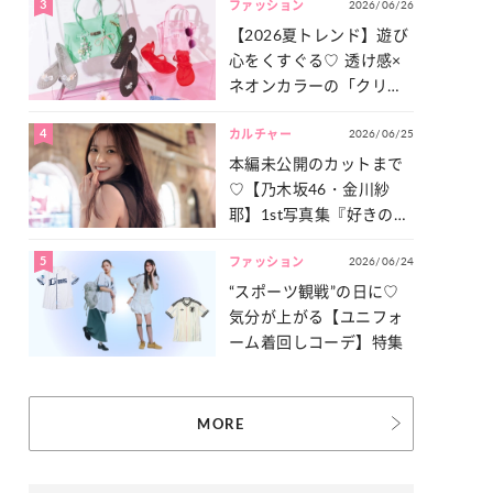
3
2026/06/26
一気見せ！
ファッション
【2026夏トレンド】遊び
心をくすぐる♡ 透け感×
ネオンカラーの「クリア
小物」をご紹介！
4
2026/06/25
カルチャー
本編未公開のカットまで
♡【乃木坂46・金川紗
耶】1st写真集『好きのグ
ラデーション』の魅力を
5
2026/06/24
たっぷりとお届け！
ファッション
“スポーツ観戦”の日に♡
気分が上がる【ユニフォ
ーム着回しコーデ】特集
MORE