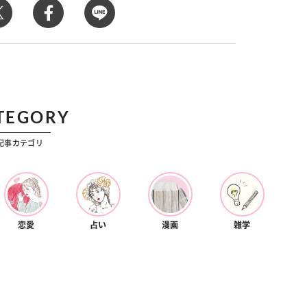
カルチャー
星座別】今月の恋愛運♡ 7月23日～
【Dリーグ】Ray世代注目のプロ
0日の運勢は？
集団♡ 各チームを彩る「イケメン
ー」特集
TEGORY
記事カテゴリ
恋愛
占い
漫画
雑学