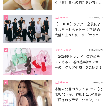
る「お仕事への向きあい方」と
は？
2
2026/07/13
カルチャー
【JI BLUE】メンバー全員によ
るわちゃわちゃトーク♡ 終始
大盛り上がりだった「サッカー
談義」を一気見せ！
3
2026/06/26
ファッション
【2026夏トレンド】遊び心を
くすぐる♡ 透け感×ネオンカラ
ーの「クリア小物」をご紹介！
4
2026/06/25
カルチャー
本編未公開のカットまで♡【乃
木坂46・金川紗耶】1st写真集
『好きのグラデーション』の魅
力をたっぷりとお届け！