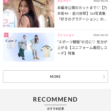
4
2026/06/25
カルチャー
本編未公開のカットまで♡【乃
木坂46・金川紗耶】1st写真集
『好きのグラデーション』の魅
力をたっぷりとお届け！
5
2026/06/24
ファッション
“スポーツ観戦”の日に♡ 気分が
上がる【ユニフォーム着回しコ
ーデ】特集
MORE
RECOMMEND
おすすめ記事