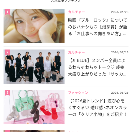
人気記事ランキング
1
2026/06/23
カルチャー
映画『ブルーロック』について
のおハナシも♡【畑芽育】が語
る「お仕事への向きあい方」と
は？
2
2026/07/13
カルチャー
【JI BLUE】メンバー全員によ
るわちゃわちゃトーク♡ 終始
大盛り上がりだった「サッカー
談義」を一気見せ！
3
2026/06/26
ファッション
【2026夏トレンド】遊び心を
くすぐる♡ 透け感×ネオンカラ
ーの「クリア小物」をご紹介！