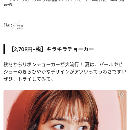
ハートサングラス／パリスキッズ原宿店 ストライプワンピース 3,900円＋税／SPIGA 渋谷
109店
Check!
02
【2,709円+税】キラキラチョーカー
秋冬からリボンチョーカーが大流行！ 夏は、パールやビ
ジューのきらびやかなデザインがアツいってうわさです♡
ぜひ、トライしてみて。