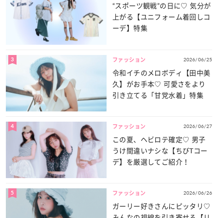
“スポーツ観戦”の日に♡ 気分が
上がる【ユニフォーム着回しコ
ーデ】特集
3
2026/06/25
ファッション
令和イチのメロボディ【田中美
久】がお手本♡ 可愛さをより
引き立てる「甘党水着」特集
4
2026/06/27
ファッション
この夏、ヘビロテ確定♡ 男子
うけ間違いナシな【ちびTコー
デ】を厳選してご紹介！
5
2026/06/26
ファッション
ガーリー好きさんにピッタリ♡
みんなの視線を引き寄せる【リ