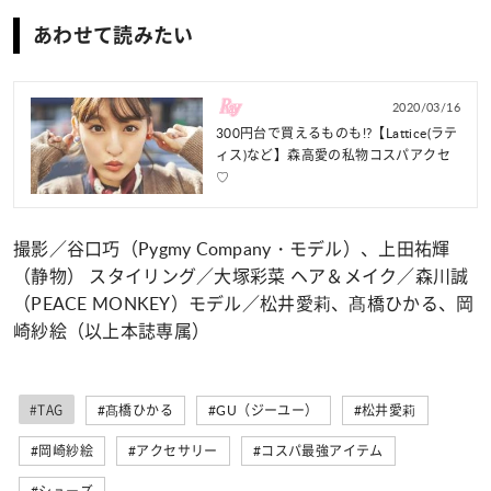
あわせて読みたい
2020/03/16
300円台で買えるものも!?【Lattice(ラテ
ィス)など】森高愛の私物コスパアクセ
♡
撮影／谷口巧（Pygmy Company・モデル）、上田祐輝
（静物） スタイリング／大塚彩菜 ヘア＆メイク／森川誠
（PEACE MONKEY）モデル／松井愛莉、髙橋ひかる、岡
崎紗絵（以上本誌専属）
#TAG
#髙橋ひかる
#GU（ジーユー）
#松井愛莉
#岡崎紗絵
#アクセサリー
#コスパ最強アイテム