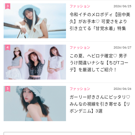
3
2026/06/25
ファッション
令和イチのメロボディ【田中美
久】がお手本♡ 可愛さをより
引き立てる「甘党水着」特集
4
2026/06/27
ファッション
この夏、ヘビロテ確定♡ 男子
うけ間違いナシな【ちびTコー
デ】を厳選してご紹介！
5
2026/06/26
ファッション
ガーリー好きさんにピッタリ♡
みんなの視線を引き寄せる【リ
ボンデニム】3選