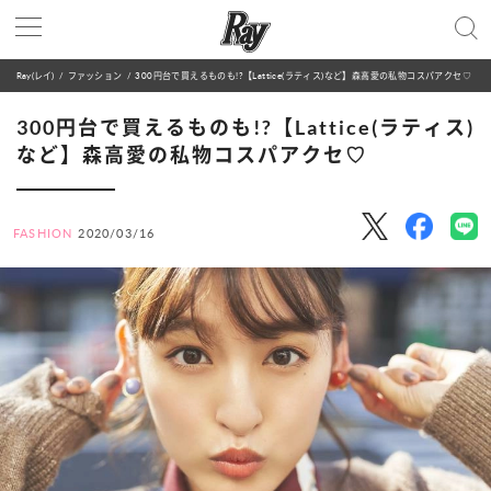
Ray(レイ)
ファッション
300円台で買えるものも!?【Lattice(ラティス)など】森高愛の私物コスパアクセ♡
300円台で買えるものも!?【Lattice(ラティス)
など】森高愛の私物コスパアクセ♡
FASHION
2020/03/16