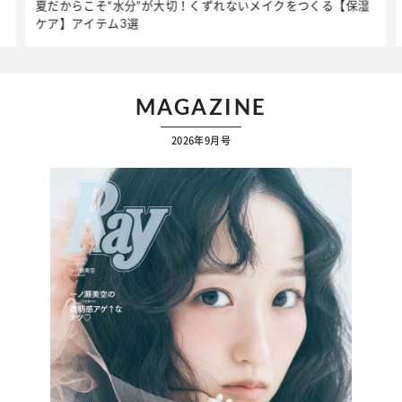
夏だからこそ“水分”が大切！くずれないメイクをつくる【保湿
簡
ケア】アイテム3選
ッ
MAGAZINE
2026年9月号