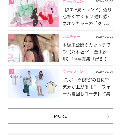
3
2026/06/26
一気見せ！
ファッション
【2026夏トレンド】遊び
心をくすぐる♡ 透け感×
ネオンカラーの「クリア
小物」をご紹介！
4
2026/06/25
カルチャー
本編未公開のカットまで
♡【乃木坂46・金川紗
耶】1st写真集『好きのグ
ラデーション』の魅力を
5
2026/06/24
たっぷりとお届け！
ファッション
“スポーツ観戦”の日に♡
気分が上がる【ユニフォ
ーム着回しコーデ】特集
MORE