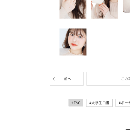
前へ
この
#TAG
大学生白書
ポー