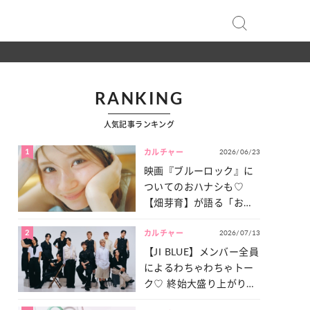
RANKING
人気記事ランキング
1
2026/06/23
カルチャー
映画『ブルーロック』に
ついてのおハナシも♡
【畑芽育】が語る「お仕
事への向きあい方」と
2
2026/07/13
は？
カルチャー
【JI BLUE】メンバー全員
によるわちゃわちゃトー
ク♡ 終始大盛り上がりだ
った「サッカー談義」を