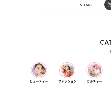
カルチャー
占い
SHARE
こなれ感たっ
“憧れワンピ”を着るきっかけに♡ おしゃ
【12
】着こなしテ
れ女子が夢中な「ヌン活」の楽しみ方
8月2
CA
ビューティー
ファッション
カルチャー