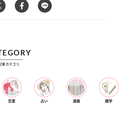
カルチャー
星座別】今月の恋愛運♡ 7月23日～
【Dリーグ】Ray世代注目のプロ
0日の運勢は？
集団♡ 各チームを彩る「イケメン
ー」特集
TEGORY
記事カテゴリ
恋愛
占い
漫画
雑学