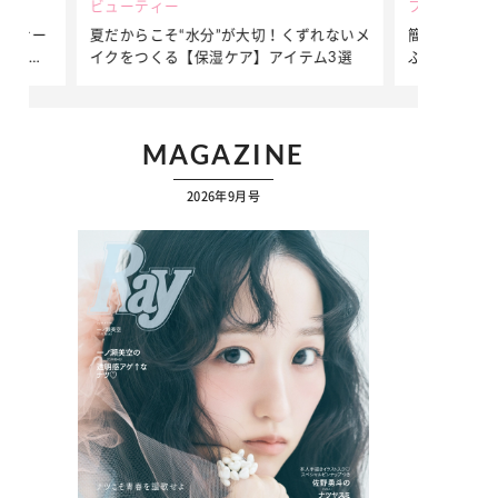
ビューティー
ファッション
ダンサー
夏だからこそ“水分”が大切！くずれないメ
簡単アレンジ
ダンサ
イクをつくる【保湿ケア】アイテム3選
ぷりの【そで
ク
MAGAZINE
2026年9月号