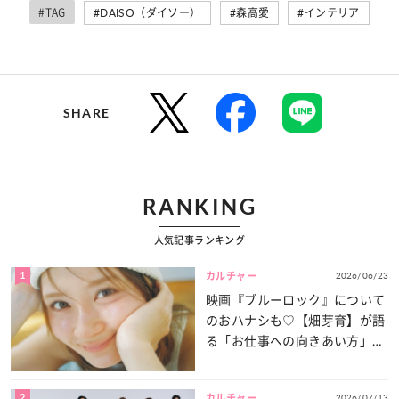
#TAG
#DAISO（ダイソー）
#森高愛
#インテリア
SHARE
RANKING
人気記事ランキング
1
2026/06/23
カルチャー
映画『ブルーロック』について
のおハナシも♡【畑芽育】が語
る「お仕事への向きあい方」と
は？
2
2026/07/13
カルチャー