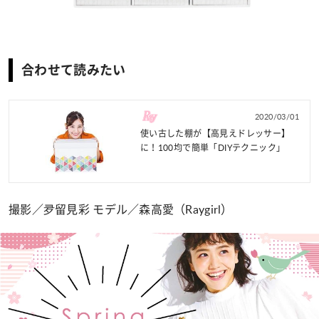
合わせて読みたい
2020/03/01
使い古した棚が【高見えドレッサー】
に！100均で簡単「DIYテクニック」
撮影／夛留見彩 モデル／森高愛（Raygirl）