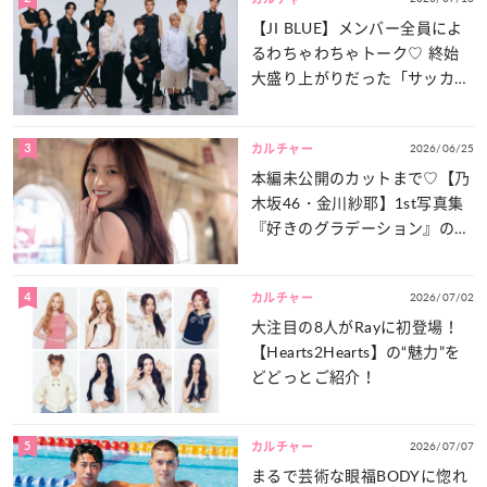
【JI BLUE】メンバー全員によ
るわちゃわちゃトーク♡ 終始
大盛り上がりだった「サッカー
談義」を一気見せ！
3
2026/06/25
カルチャー
本編未公開のカットまで♡【乃
木坂46・金川紗耶】1st写真集
『好きのグラデーション』の魅
力をたっぷりとお届け！
4
2026/07/02
カルチャー
大注目の8人がRayに初登場！
【Hearts2Hearts】の“魅力”を
どどっとご紹介！
5
2026/07/07
カルチャー
まるで芸術な眼福BODYに惚れ