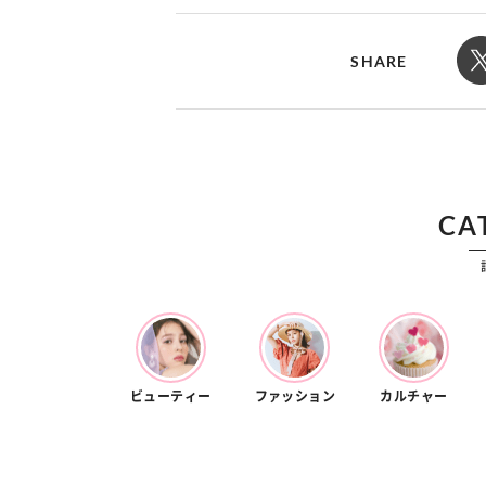
カルチャー
占い
こなれ感たっ
“憧れワンピ”を着るきっかけに♡ おしゃ
【12
】着こなしテ
れ女子が夢中な「ヌン活」の楽しみ方
8月2
SHARE
CA
ビューティー
ファッション
カルチャー