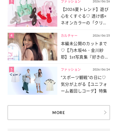
3
2026/06/26
一気見せ！
ファッション
【2026夏トレンド】遊び
心をくすぐる♡ 透け感×
ネオンカラーの「クリア
小物」をご紹介！
4
2026/06/25
カルチャー
本編未公開のカットまで
♡【乃木坂46・金川紗
耶】1st写真集『好きのグ
ラデーション』の魅力を
5
2026/06/24
たっぷりとお届け！
ファッション
“スポーツ観戦”の日に♡
気分が上がる【ユニフォ
ーム着回しコーデ】特集
MORE