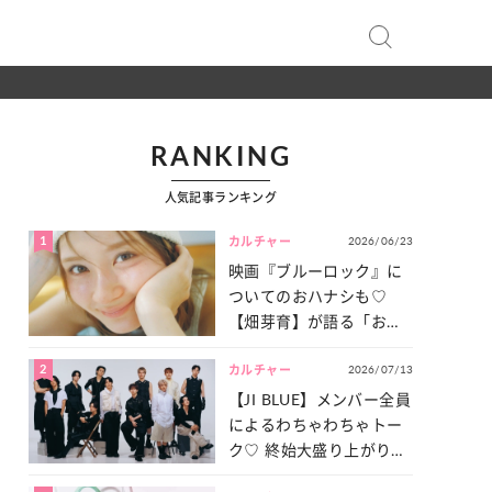
RANKING
人気記事ランキング
1
2026/06/23
カルチャー
映画『ブルーロック』に
ついてのおハナシも♡
【畑芽育】が語る「お仕
事への向きあい方」と
2
2026/07/13
は？
カルチャー
【JI BLUE】メンバー全員
によるわちゃわちゃトー
ク♡ 終始大盛り上がりだ
った「サッカー談義」を