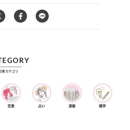
カルチャー
星座別】今月の恋愛運♡ 7月23日～
【Dリーグ】Ray世代注目のプロ
0日の運勢は？
集団♡ 各チームを彩る「イケメン
ー」特集
TEGORY
記事カテゴリ
恋愛
占い
漫画
雑学