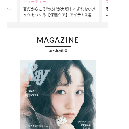
ビューティー
ファッション
ダンサー
夏だからこそ“水分”が大切！くずれないメ
簡単アレンジ
ダンサ
イクをつくる【保湿ケア】アイテム3選
ぷりの【そで
ク
MAGAZINE
2026年9月号