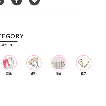
カルチャー
星座別】今月の恋愛運♡ 7月23日～
【Dリーグ】Ray世代注目のプロ
0日の運勢は？
集団♡ 各チームを彩る「イケメン
ー」特集
TEGORY
記事カテゴリ
恋愛
占い
漫画
雑学