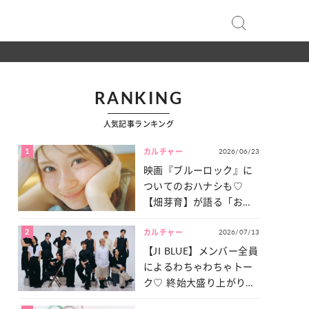
RANKING
人気記事ランキング
1
2026/06/23
カルチャー
映画『ブルーロック』に
ついてのおハナシも♡
【畑芽育】が語る「お仕
事への向きあい方」と
2
2026/07/13
は？
カルチャー
【JI BLUE】メンバー全員
によるわちゃわちゃトー
ク♡ 終始大盛り上がりだ
った「サッカー談義」を