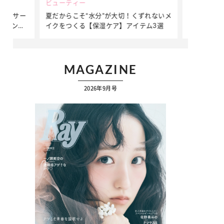
ビューティー
ファッション
ダンサー
夏だからこそ“水分”が大切！くずれないメ
簡単アレンジ
ダンサ
イクをつくる【保湿ケア】アイテム3選
ぷりの【そで
ク
MAGAZINE
2026年9月号