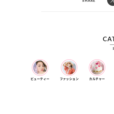
SHARE
カルチャー
占い
こなれ感たっ
“憧れワンピ”を着るきっかけに♡ おしゃ
【12
】着こなしテ
れ女子が夢中な「ヌン活」の楽しみ方
8月2
CA
ビューティー
ファッション
カルチャー