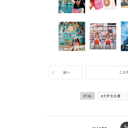
前へ
この
#TAG
大学生白書