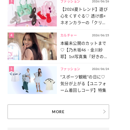
3
2026/06/26
一気見せ！
ファッション
【2026夏トレンド】遊び
心をくすぐる♡ 透け感×
ネオンカラーの「クリア
小物」をご紹介！
4
2026/06/25
カルチャー
本編未公開のカットまで
♡【乃木坂46・金川紗
耶】1st写真集『好きのグ
ラデーション』の魅力を
5
2026/06/24
たっぷりとお届け！
ファッション
“スポーツ観戦”の日に♡
気分が上がる【ユニフォ
ーム着回しコーデ】特集
MORE