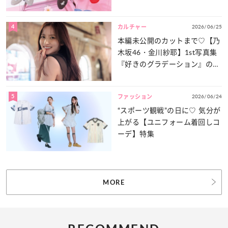
4
2026/06/25
カルチャー
本編未公開のカットまで♡【乃
木坂46・金川紗耶】1st写真集
『好きのグラデーション』の魅
力をたっぷりとお届け！
5
2026/06/24
ファッション
“スポーツ観戦”の日に♡ 気分が
上がる【ユニフォーム着回しコ
ーデ】特集
MORE