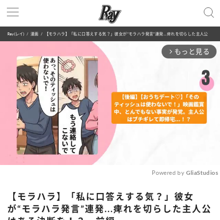
Ray(レイ)
漫画
【モラハラ】「私に口答えする気？」彼女が“モラハラ発言”連発...痺れを切らした主人公はある決断を！？・前編
もっと見る
arrow_forward_ios
Powered by 
GliaStudios
Mute
【モラハラ】「私に口答えする気？」彼女
が“モラハラ発言”連発...痺れを切らした主人公