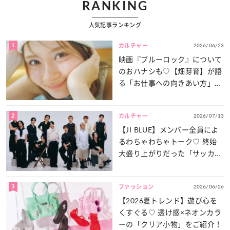
RANKING
人気記事ランキング
1
2026/06/23
カルチャー
映画『ブルーロック』について
のおハナシも♡【畑芽育】が語
る「お仕事への向きあい方」と
は？
2
2026/07/13
カルチャー
【JI BLUE】メンバー全員によ
るわちゃわちゃトーク♡ 終始
大盛り上がりだった「サッカー
談義」を一気見せ！
3
2026/06/26
ファッション
【2026夏トレンド】遊び心を
くすぐる♡ 透け感×ネオンカラ
ーの「クリア小物」をご紹介！