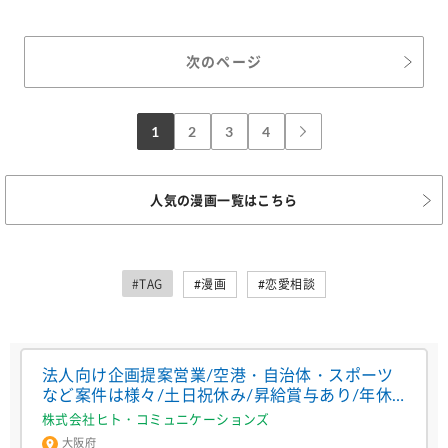
次のページ
1
2
3
4
人気の漫画一覧はこちら
#TAG
#漫画
#恋愛相談
法人向け企画提案営業/空港・自治体・スポーツ
など案件は様々/土日祝休み/昇給賞与あり/年休
122日
株式会社ヒト・コミュニケーションズ
大阪府