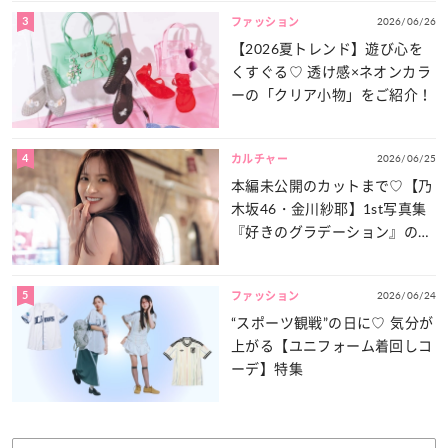
3
2026/06/26
ファッション
【2026夏トレンド】遊び心を
くすぐる♡ 透け感×ネオンカラ
ーの「クリア小物」をご紹介！
4
2026/06/25
カルチャー
本編未公開のカットまで♡【乃
木坂46・金川紗耶】1st写真集
『好きのグラデーション』の魅
力をたっぷりとお届け！
5
2026/06/24
ファッション
“スポーツ観戦”の日に♡ 気分が
上がる【ユニフォーム着回しコ
ーデ】特集