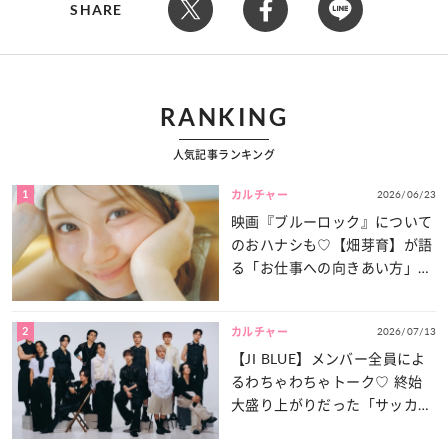
SHARE
RANKING
人気記事ランキング
1
2026/06/23
カルチャー
映画『ブルーロック』について
のおハナシも♡【畑芽育】が語
る「お仕事への向きあい方」と
は？
2
2026/07/13
カルチャー
【JI BLUE】メンバー全員によ
るわちゃわちゃトーク♡ 終始
大盛り上がりだった「サッカー
談義」を一気見せ！