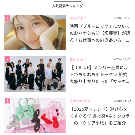
人気記事ランキング
1
2026/06/23
カルチャー
映画『ブルーロック』について
のおハナシも♡【畑芽育】が語
る「お仕事への向きあい方」と
は？
2
2026/07/13
カルチャー
【JI BLUE】メンバー全員によ
るわちゃわちゃトーク♡ 終始
大盛り上がりだった「サッカー
談義」を一気見せ！
3
2026/06/26
ファッション
【2026夏トレンド】遊び心を
くすぐる♡ 透け感×ネオンカラ
ーの「クリア小物」をご紹介！