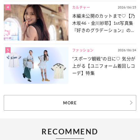
4
2026/06/25
カルチャー
本編未公開のカットまで♡【乃
木坂46・金川紗耶】1st写真集
『好きのグラデーション』の魅
力をたっぷりとお届け！
5
2026/06/24
ファッション
“スポーツ観戦”の日に♡ 気分が
上がる【ユニフォーム着回しコ
ーデ】特集
MORE
RECOMMEND