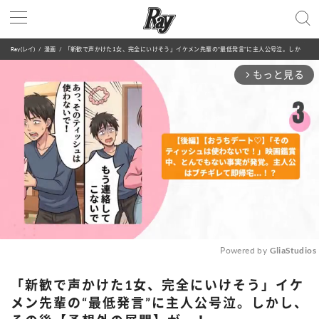
Ray(レイ)
漫画
「新歓で声かけた1女、完全にいけそう」イケメン先輩の“最低発言”に主人公号泣。しかし、その後【予想外の展開】が...！
もっと見る
arrow_forward_ios
Powered by 
GliaStudios
Mute
「新歓で声かけた1女、完全にいけそう」イケ
メン先輩の“最低発言”に主人公号泣。しかし、