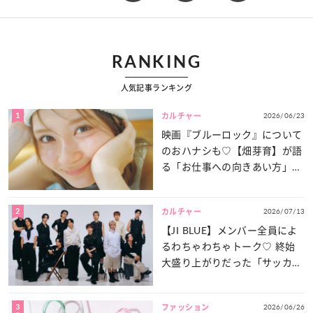
RANKING
人気記事ランキング
1
2026/06/23
カルチャー
映画『ブルーロック』について
のおハナシも♡【畑芽育】が語
る「お仕事への向きあい方」と
は？
2
2026/07/13
カルチャー
【JI BLUE】メンバー全員によ
るわちゃわちゃトーク♡ 終始
大盛り上がりだった「サッカー
談義」を一気見せ！
3
2026/06/26
ファッション