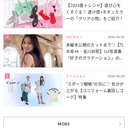
【2026夏トレンド】遊び心を
くすぐる♡ 透け感×ネオンカラ
ーの「クリア小物」をご紹介！
4
2026/06/25
カルチャー
本編未公開のカットまで♡【乃
木坂46・金川紗耶】1st写真集
『好きのグラデーション』の魅
力をたっぷりとお届け！
5
2026/06/24
ファッション
“スポーツ観戦”の日に♡ 気分が
上がる【ユニフォーム着回しコ
ーデ】特集
MORE