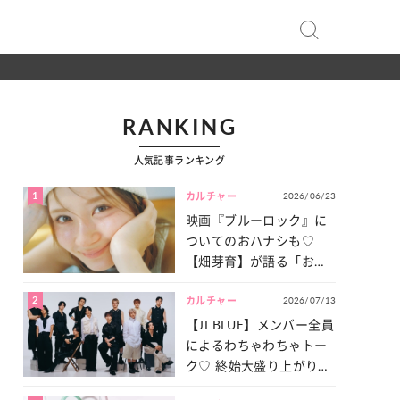
RANKING
人気記事ランキング
1
2026/06/23
カルチャー
映画『ブルーロック』に
ついてのおハナシも♡
【畑芽育】が語る「お仕
事への向きあい方」と
2
2026/07/13
は？
カルチャー
【JI BLUE】メンバー全員
によるわちゃわちゃトー
ク♡ 終始大盛り上がりだ
った「サッカー談義」を