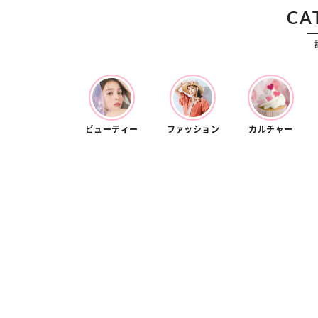
カルチャー
占い
CA
こなれ感たっ
“憧れワンピ”を着るきっかけに♡ おしゃ
【12
】着こなしテ
れ女子が夢中な「ヌン活」の楽しみ方
8月2
ビューティー
ファッション
カルチャー