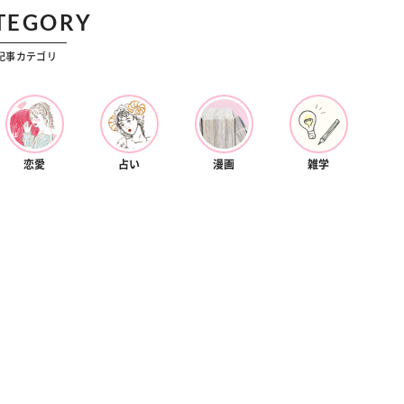
カルチャー
TEGORY
星座別】今月の恋愛運♡ 7月23日～
【Dリーグ】Ray世代注目のプロ
0日の運勢は？
集団♡ 各チームを彩る「イケメン
記事カテゴリ
ー」特集
恋愛
占い
漫画
雑学