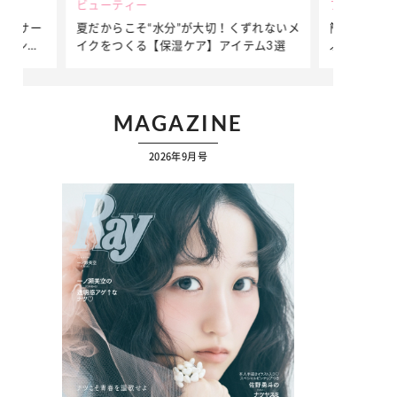
ビューティー
ファッション
ダンサー
夏だからこそ“水分”が大切！くずれないメ
簡単アレンジ
ダンサ
イクをつくる【保湿ケア】アイテム3選
ぷりの【そで
ク
MAGAZINE
2026年9月号