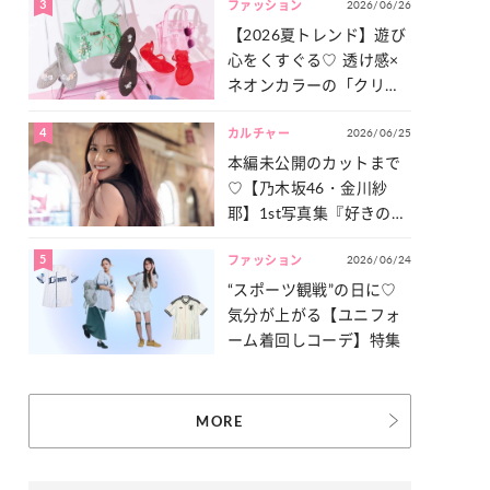
3
2026/06/26
一気見せ！
ファッション
【2026夏トレンド】遊び
心をくすぐる♡ 透け感×
ネオンカラーの「クリア
小物」をご紹介！
4
2026/06/25
カルチャー
本編未公開のカットまで
♡【乃木坂46・金川紗
耶】1st写真集『好きのグ
ラデーション』の魅力を
5
2026/06/24
たっぷりとお届け！
ファッション
“スポーツ観戦”の日に♡
気分が上がる【ユニフォ
ーム着回しコーデ】特集
MORE