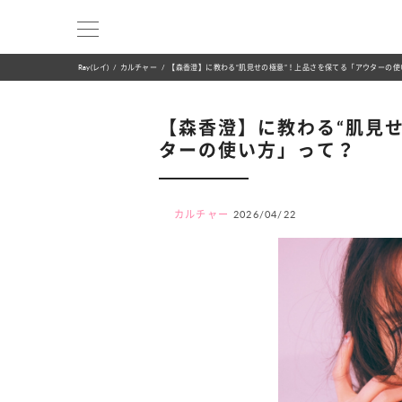
Ray(レイ)
カルチャー
【森香澄】に教わる“肌見せの極意”！上品さを保てる「アウターの使
【森香澄】に教わる“肌見
ターの使い方」って？
カルチャー
2026/04/22