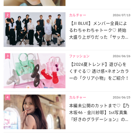
は？
2
2026/07/13
カルチャー
【JI BLUE】メンバー全員によ
るわちゃわちゃトーク♡ 終始
大盛り上がりだった「サッカー
談義」を一気見せ！
3
2026/06/26
ファッション
【2026夏トレンド】遊び心を
くすぐる♡ 透け感×ネオンカラ
ーの「クリア小物」をご紹介！
4
2026/06/25
カルチャー
本編未公開のカットまで♡【乃
木坂46・金川紗耶】1st写真集
『好きのグラデーション』の魅
力をたっぷりとお届け！