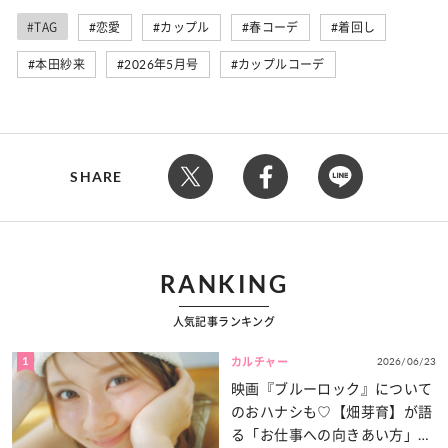
#TAG
恋愛
カップル
春コーデ
着回し
本田紗来
2026年5月号
カップルコーデ
SHARE
RANKING
人気記事ランキング
1
2026/06/23
カルチャー
映画『ブルーロック』について
のおハナシも♡【畑芽育】が語
る「お仕事への向きあい方」と