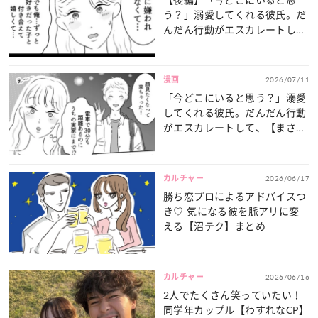
う？」溺愛してくれる彼氏。だ
んだん行動がエスカレートし
て、【まさかの事態】に...！？
漫画
2026/07/11
「今どこにいると思う？」溺愛
してくれる彼氏。だんだん行動
がエスカレートして、【まさか
の事態】に...！？・前編
カルチャー
2026/06/17
勝ち恋プロによるアドバイスつ
き♡ 気になる彼を脈アリに変
える【沼テク】まとめ
カルチャー
2026/06/16
2人でたくさん笑っていたい！
同学年カップル【わすれなCP】