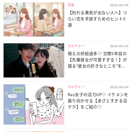
恋愛
2026/06/09
【別れる勇気が出ない人へ】つ
らい恋を手放すためのヒント3
選
カルチャー
2026/06/05
萌えの供給過多♡ 交際5年目の
【先輩彼女が可愛すぎる！】が
語る“彼女の好きなところ”をネ
ホハホ！
カルチャー
2026/06/04
Ray女子の沼力UP♡ イケメンを
振り向かせる【あざとすぎる沼
テク】をご紹介♡