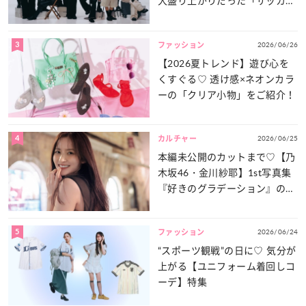
大盛り上がりだった「サッカー
談義」を一気見せ！
3
2026/06/26
ファッション
【2026夏トレンド】遊び心を
くすぐる♡ 透け感×ネオンカラ
ーの「クリア小物」をご紹介！
4
2026/06/25
カルチャー
本編未公開のカットまで♡【乃
木坂46・金川紗耶】1st写真集
『好きのグラデーション』の魅
力をたっぷりとお届け！
5
2026/06/24
ファッション
“スポーツ観戦”の日に♡ 気分が
上がる【ユニフォーム着回しコ
ーデ】特集