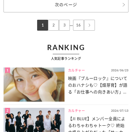
次のページ
…
1
2
3
16
RANKING
人気記事ランキング
1
2026/06/23
カルチャー
映画『ブルーロック』について
のおハナシも♡【畑芽育】が語
る「お仕事への向きあい方」と
は？
2
2026/07/13
カルチャー
【JI BLUE】メンバー全員によ
るわちゃわちゃトーク♡ 終始