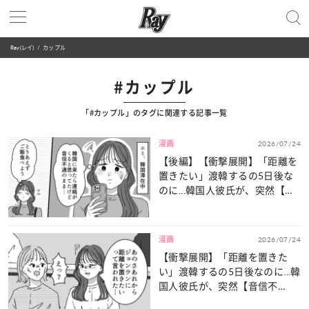
Ray(レイ)
カップル
#カップル
「#カップル」のタグに関連する記事一覧
漫画
2026/07/24
【後編】【衝撃展開】「距離を
置きたい」渡韓するの5日後な
のに...韓国人彼氏が、突然【音
信不通】！？
漫画
2026/07/24
【衝撃展開】「距離を置きた
い」渡韓するの5日後なのに...韓
国人彼氏が、突然【音信不
通】！？・前編