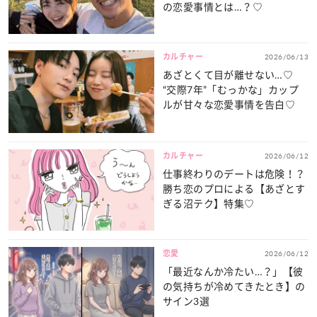
の恋愛事情とは…？♡
カルチャー
2026/06/13
あざとくて目が離せない…♡
“交際7年”「むっかな」カップ
ルが甘々な恋愛事情を告白♡
カルチャー
2026/06/12
仕事終わりのデートは危険！？
勝ち恋のプロによる【あざとす
ぎる沼テク】特集♡
恋愛
2026/06/12
「最近なんか冷たい…？」【彼
の気持ちが冷めてきたとき】の
サイン3選