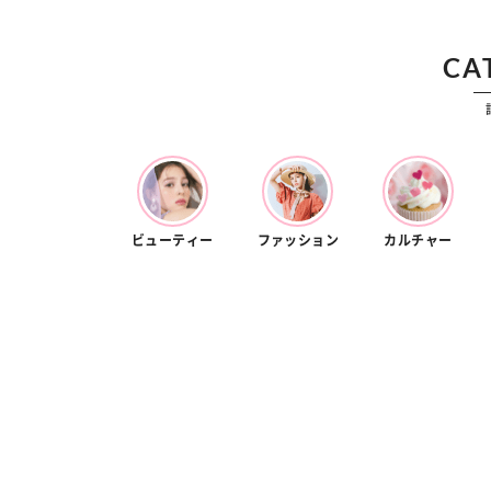
カルチャー
占い
こなれ感たっ
“憧れワンピ”を着るきっかけに♡ おしゃ
【12
】着こなしテ
れ女子が夢中な「ヌン活」の楽しみ方
8月2
CA
ビューティー
ファッション
カルチャー