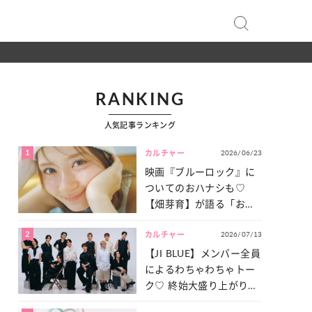
RANKING
人気記事ランキング
1
2026/06/23
カルチャー
映画『ブルーロック』に
ついてのおハナシも♡
【畑芽育】が語る「お仕
事への向きあい方」と
2
2026/07/13
は？
カルチャー
【JI BLUE】メンバー全員
によるわちゃわちゃトー
ク♡ 終始大盛り上がりだ
った「サッカー談義」を