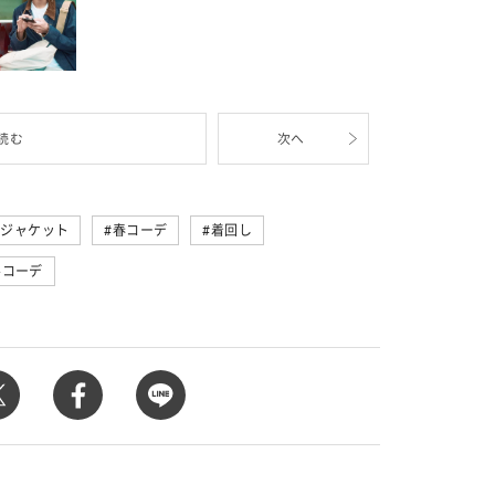
読む
次へ
ムジャケット
春コーデ
着回し
ルコーデ