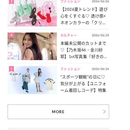
3
2026/06/26
一気見せ！
ファッション
【2026夏トレンド】遊び
心をくすぐる♡ 透け感×
ネオンカラーの「クリア
小物」をご紹介！
4
2026/06/25
カルチャー
本編未公開のカットまで
♡【乃木坂46・金川紗
耶】1st写真集『好きのグ
ラデーション』の魅力を
5
2026/06/24
たっぷりとお届け！
ファッション
“スポーツ観戦”の日に♡
気分が上がる【ユニフォ
ーム着回しコーデ】特集
MORE