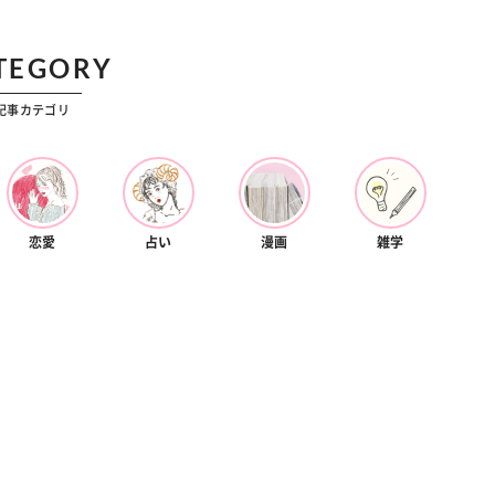
カルチャー
星座別】今月の恋愛運♡ 7月23日～
【Dリーグ】Ray世代注目のプロ
0日の運勢は？
集団♡ 各チームを彩る「イケメン
TEGORY
ー」特集
記事カテゴリ
恋愛
占い
漫画
雑学