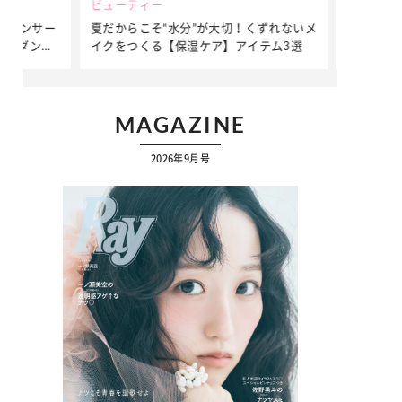
ビューティー
ファッション
ダンサー
夏だからこそ“水分”が大切！くずれないメ
簡単アレンジ
ダンサ
イクをつくる【保湿ケア】アイテム3選
ぷりの【そで
ク
MAGAZINE
2026年9月号