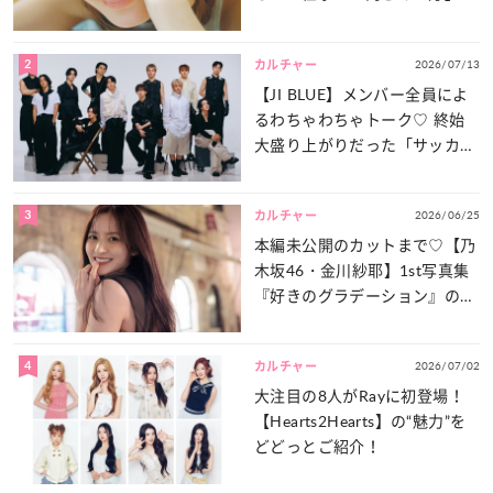
は？
2
2026/07/13
カルチャー
【JI BLUE】メンバー全員によ
るわちゃわちゃトーク♡ 終始
大盛り上がりだった「サッカー
談義」を一気見せ！
3
2026/06/25
カルチャー
本編未公開のカットまで♡【乃
木坂46・金川紗耶】1st写真集
『好きのグラデーション』の魅
力をたっぷりとお届け！
4
2026/07/02
カルチャー
大注目の8人がRayに初登場！
【Hearts2Hearts】の“魅力”を
どどっとご紹介！