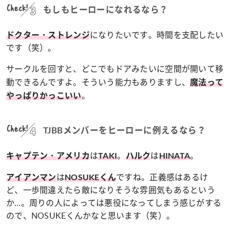
Check!
もしもヒーローになれるなら？
になりたいです。時間を支配したい
ドクター・ストレンジ
です（笑）。
サークルを回すと、どこでもドアみたいに空間が開いて移
動できるんですよ。そういう能力もありますし、
魔法って
。
やっぱりかっこいい
Check!
TJBBメンバーをヒーローに例えるなら？
は
。
は
。
キャプテン・アメリカ
TAKI
ハルク
HINATA
は
ですね。正義感はあるけ
アイアンマン
NOSUKEくん
ど、一歩間違えたら敵になりそうな雰囲気もあるという
か…。周りの人によっては悪役になってしまう感じがする
ので、NOSUKEくんかなと思います（笑）。