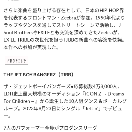
さらに楽曲を盛り上げる存在として、日本のHIP HOP界
を代表するフロントマン・Zeebraが参加。1990年代より
ラップやダンスを通してストリートシーンで活動し、J
Soul BrothersやEXILEとも交流を深めてきたZeebraが、
EXILE TRIBEの次世代を担うTJBBの新曲への客演を快諾。
本作への参加が実現した。
PROFILE
THE JET BOY BANGERZ（TJBB）
ザ・ジェットボーイバンガーズ●応募総数4万8,000人、
LDH史上最大規模のオーディション『iCON Z ～Dreams
For Children～』から誕生した10人組ダンス＆ボーカルグ
ループ。2023年8月23日にシングル「Jettin’」でデビュ
ー。
7人のパフォーマー全員がプロダンスリーグ