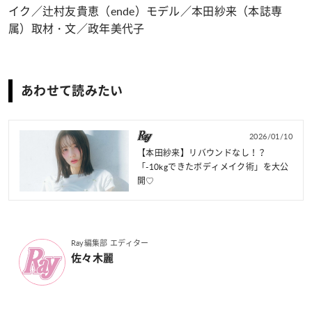
イク／辻村友貴恵（ende）モデル／本田紗来（本誌専
属）取材・文／政年美代子
あわせて読みたい
2026/01/10
【本田紗来】リバウンドなし！？
「-10kgできたボディメイク術」を大公
開♡
Ray編集部 エディター
佐々木麗