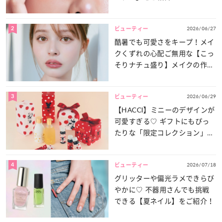
2
2026/06/27
ビューティー
酷暑でも可愛さをキープ！メイ
クくずれの心配ご無用な【こっ
そりナチュ盛り】メイクの作り
方
3
2026/06/29
ビューティー
【HACCI】ミニーのデザインが
可愛すぎる♡ ギフトにもぴっ
たりな「限定コレクション」が
登場！
4
2026/07/18
ビューティー
グリッターや偏光ラメできらび
やかに♡ 不器用さんでも挑戦
できる【夏ネイル】をご紹介！