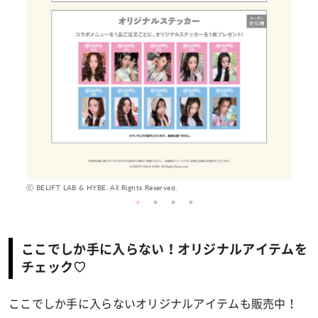
ⓒ B
ⓒ BELIFT LAB & HYBE. All Rights Reserved.
ここでしか手に入らない！オリジナルアイテムを
チェック♡
ここでしか手に入らないオリジナルアイテムも販売中！