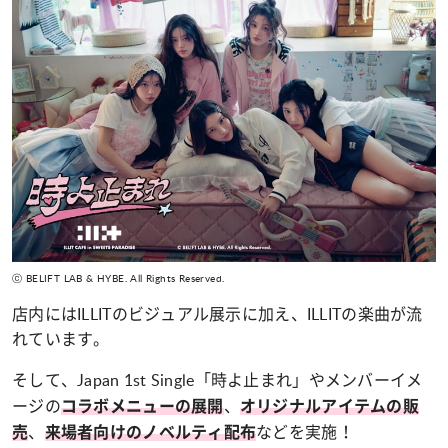
ⓒ BELIFT LAB & HYBE. All Rights Reserved.
店内にはILLITのビジュアル展示に加え、ILLITの楽曲が流
れています。
そして、Japan 1st Single「時よ止まれ」やメンバーイメ
ージの
、
コラボメニューの展開
オリジナルアイテムの販
、
などを実施！
売
来場者向けのノベルティ配布