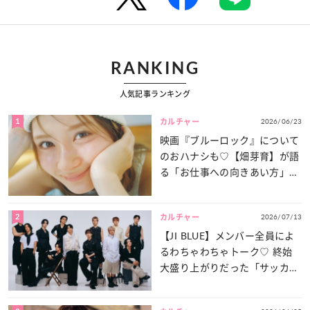
RANKING
人気記事ランキング
1
2026/06/23
カルチャー
映画『ブルーロック』について
のおハナシも♡【畑芽育】が語
る「お仕事への向きあい方」と
は？
2
2026/07/13
カルチャー
【JI BLUE】メンバー全員によ
るわちゃわちゃトーク♡ 終始
大盛り上がりだった「サッカー
談義」を一気見せ！