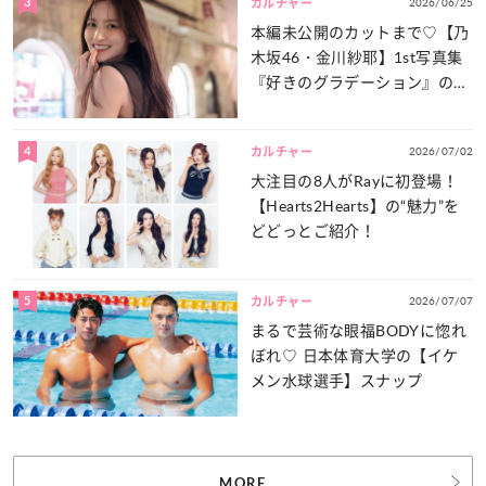
3
2026/06/25
カルチャー
本編未公開のカットまで♡【乃
木坂46・金川紗耶】1st写真集
『好きのグラデーション』の魅
力をたっぷりとお届け！
4
2026/07/02
カルチャー
大注目の8人がRayに初登場！
【Hearts2Hearts】の“魅力”を
どどっとご紹介！
5
2026/07/07
カルチャー
まるで芸術な眼福BODYに惚れ
ぼれ♡ 日本体育大学の【イケ
メン水球選手】スナップ
MORE