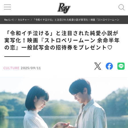
Ray(レイ)
カルチャー
「令和イチ泣ける」と注目された純愛小説が実写化！映画『ストロベリームーン 余命半年の恋』一般試写会の招待券をプレゼント♡
「令和イチ泣ける」と注目された純愛小説が
実写化！映画『ストロベリームーン 余命半年
の恋』一般試写会の招待券をプレゼント♡
CULTURE
2025/09/11