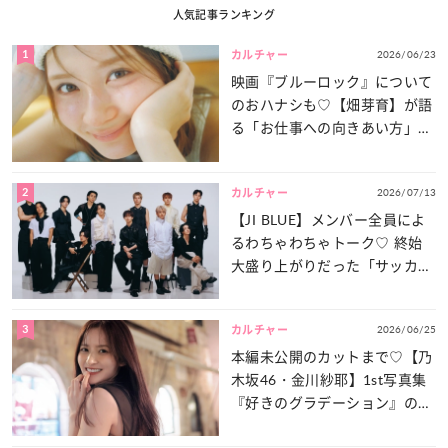
人気記事ランキング
1
2026/06/23
カルチャー
映画『ブルーロック』について
のおハナシも♡【畑芽育】が語
る「お仕事への向きあい方」と
は？
2
2026/07/13
カルチャー
【JI BLUE】メンバー全員によ
るわちゃわちゃトーク♡ 終始
大盛り上がりだった「サッカー
談義」を一気見せ！
3
2026/06/25
カルチャー
本編未公開のカットまで♡【乃
木坂46・金川紗耶】1st写真集
『好きのグラデーション』の魅
力をたっぷりとお届け！