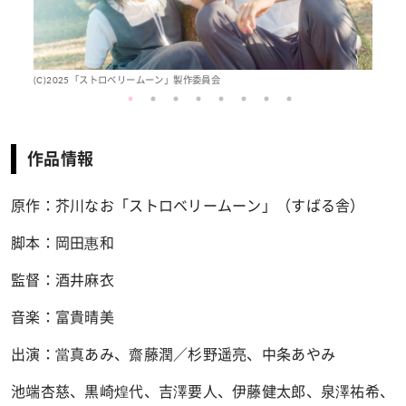
(C)2025「ストロベリームーン」製作委員会
(
作品情報
原作：芥川なお「ストロベリームーン」（すばる舎）
脚本：岡田惠和
監督：酒井麻衣
音楽：富貴晴美
出演：當真あみ、齋藤潤／杉野遥亮、中条あやみ
池端杏慈、黒崎煌代、吉澤要人、伊藤健太郎、泉澤祐希、