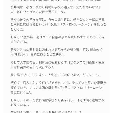
桜井萌は、小さい頃から病弱で学校に通えず、友だちもいないま
ま、毎日ひとり家のなかで過ごす日々。
そんな彼女の密かな夢は、自分の誕生日に、好きな人と一緒に見る
と永遠に結ばれるという6月の満月「ストロベリームーン」を見るこ
とだった。
しかし15歳の冬、萌はついに自身の余命が残りわずかであることを
宣告される。
家族とともに悲しみに包まれた病院からの帰り道、萌は“運命の相
手”を見つけ、高校に通うことを決意。
そして入学式の日、初対面にも関わらず同じクラスの同級生・佐藤
日向に突然の告白を決行する！
萌の猛アプローチにより、人生初の〈お付きあい〉がスタート。
初めて「恋人」という存在ができた2人は、少しずつお互いの距離を
縮めていき、いよいよ萌の誕生日6月4日に「ストロベリームーン」
を見に行く2人。
しかし、その日を境に萌は学校から姿を消し、日向は萌と連絡が取
れなくなる...。
萌が消えた理由、そして13年後に届く秘密とは...？