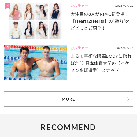
4
2026/07/02
カルチャー
大注目の8人がRayに初登場！
【Hearts2Hearts】の“魅力”を
どどっとご紹介！
5
2026/07/07
カルチャー
まるで芸術な眼福BODYに惚れ
ぼれ♡ 日本体育大学の【イケ
メン水球選手】スナップ
MORE
RECOMMEND