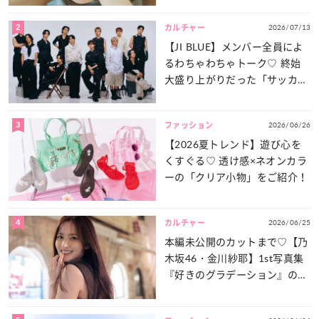
2
2026/07/13
カルチャー
【JI BLUE】メンバー全員によ
るわちゃわちゃトーク♡ 終始
大盛り上がりだった「サッカー
談義」を一気見せ！
3
2026/06/26
ファッション
【2026夏トレンド】遊び心を
くすぐる♡ 透け感×ネオンカラ
ーの「クリア小物」をご紹介！
4
2026/06/25
カルチャー
本編未公開のカットまで♡【乃
木坂46・金川紗耶】1st写真集
『好きのグラデーション』の魅
力をたっぷりとお届け！