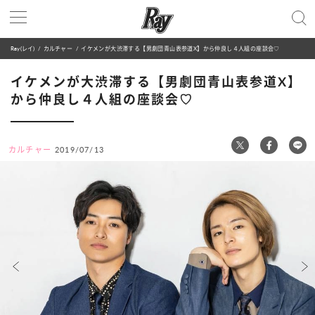
Ray(レイ)
カルチャー
イケメンが大渋滞する【男劇団青山表参道X】から仲良し４人組の座談会♡
イケメンが大渋滞する【男劇団青山表参道X】
から仲良し４人組の座談会♡
カルチャー
2019/07/13