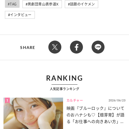
#TAG
男劇団青山表参道X
話題のイケメン
インタビュー
SHARE
RANKING
人気記事ランキング
1
2026/06/23
カルチャー
映画『ブルーロック』について
のおハナシも♡【畑芽育】が語
る「お仕事への向きあい方」と
は？