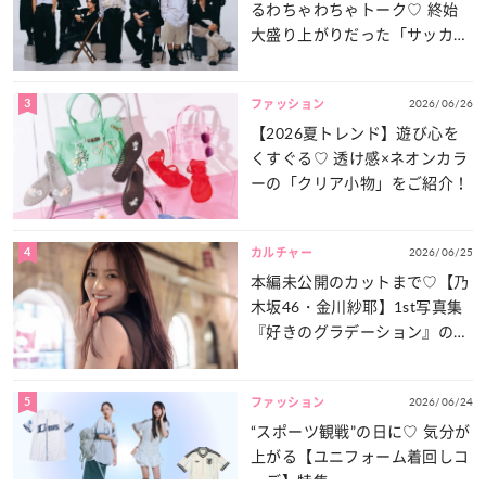
るわちゃわちゃトーク♡ 終始
大盛り上がりだった「サッカー
談義」を一気見せ！
3
2026/06/26
ファッション
【2026夏トレンド】遊び心を
くすぐる♡ 透け感×ネオンカラ
ーの「クリア小物」をご紹介！
4
2026/06/25
カルチャー
本編未公開のカットまで♡【乃
木坂46・金川紗耶】1st写真集
『好きのグラデーション』の魅
力をたっぷりとお届け！
5
2026/06/24
ファッション
“スポーツ観戦”の日に♡ 気分が
上がる【ユニフォーム着回しコ
ーデ】特集