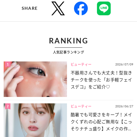
SHARE
RANKING
人気記事ランキング
1
2026/07/09
ビューティー
不器用さんでも大丈夫！型抜き
チークを使った「お手軽フェイ
スデコ」をご紹介♡
2
2026/06/27
ビューティー
酷暑でも可愛さをキープ！メイ
クくずれの心配ご無用な【こっ
そりナチュ盛り】メイクの作り
方