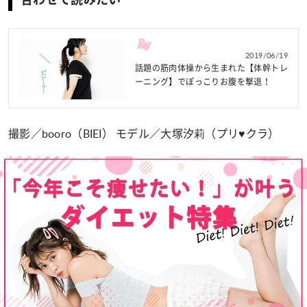
2019/06/19
話題の筋肉体操から生まれた【体幹トレ
ーニング】でぽっこりお腹を撃退！
撮影／booro（BIEI） モデル／大塚汐莉（プリ♥クラ）