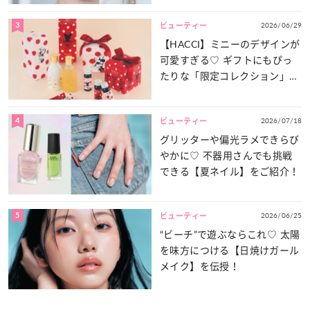
3
2026/06/29
ビューティー
【HACCI】ミニーのデザインが
可愛すぎる♡ ギフトにもぴっ
たりな「限定コレクション」が
登場！
4
2026/07/18
ビューティー
グリッターや偏光ラメできらび
やかに♡ 不器用さんでも挑戦
できる【夏ネイル】をご紹介！
5
2026/06/25
ビューティー
“ビーチ”で遊ぶならこれ♡ 太陽
を味方につける【日焼けガール
メイク】を伝授！