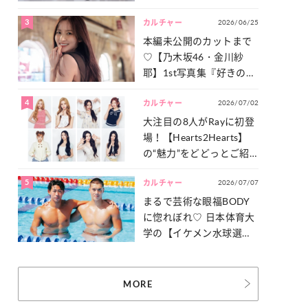
った「サッカー談義」を
3
2026/06/25
一気見せ！
カルチャー
本編未公開のカットまで
♡【乃木坂46・金川紗
耶】1st写真集『好きのグ
ラデーション』の魅力を
4
2026/07/02
たっぷりとお届け！
カルチャー
大注目の8人がRayに初登
場！【Hearts2Hearts】
の“魅力”をどどっとご紹
介！
5
2026/07/07
カルチャー
まるで芸術な眼福BODY
に惚れぼれ♡ 日本体育大
学の【イケメン水球選
手】スナップ
MORE