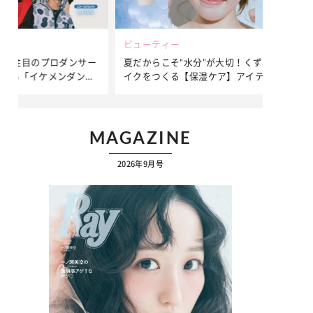
ビューティー
ファッション
ダンサー
夏だからこそ“水分”が大切！くずれないメ
簡単アレンジ
ダンサ
イクをつくる【保湿ケア】アイテム3選
ぷりの【そで
ク
MAGAZINE
2026年9月号