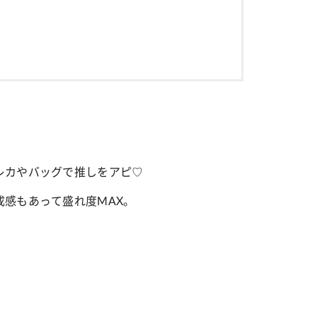
！
レカやバッグで推しをアピ♡
感もあって盛れ度MAX。