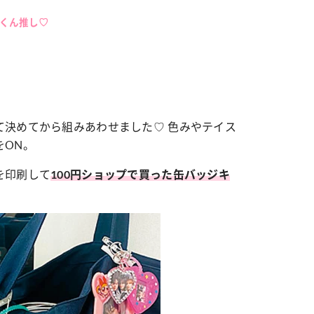
尊くん推し♡
カルチャー
星座別】今月の恋愛運♡ 7月23日～
【Dリーグ】Ray世代注目のプロ
0日の運勢は？
集団♡ 各チームを彩る「イケメン
ー」特集
て決めてから組みあわせました♡ 色みやテイス
をON。
を印刷して
100円ショップで買った缶バッジキ