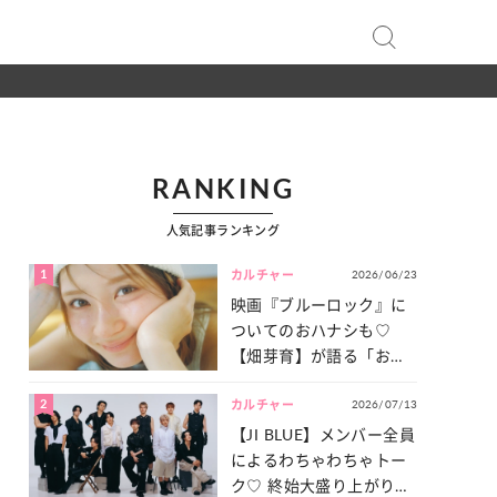
RANKING
人気記事ランキング
1
2026/06/23
カルチャー
映画『ブルーロック』に
ついてのおハナシも♡
【畑芽育】が語る「お仕
事への向きあい方」と
2
2026/07/13
は？
カルチャー
【JI BLUE】メンバー全員
によるわちゃわちゃトー
ク♡ 終始大盛り上がりだ