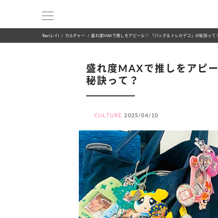
Ray(レイ)
カルチャー
盛れ度MAXで推しをアピール♡ 「バッグ＆トレカデコ」の秘訣って
盛れ度MAXで推しをアピ
秘訣って？
CULTURE
2025/04/10