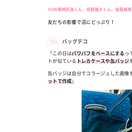
INIの尾崎匠海くん、佐野雄大くん、後藤威
カルチャー
占い
友だちの影響で沼にどっぷり！
こなれ感たっ
“憧れワンピ”を着るきっかけに♡ おしゃ
【12
】着こなしテ
れ女子が夢中な「ヌン活」の楽しみ方
8月2
Item
バッグデコ
「この日は
っ
パワパフをベースにする
トが似ている
トレカケースや缶バッジ
缶バッジは自分でコラージュした画像
」
ットで作成