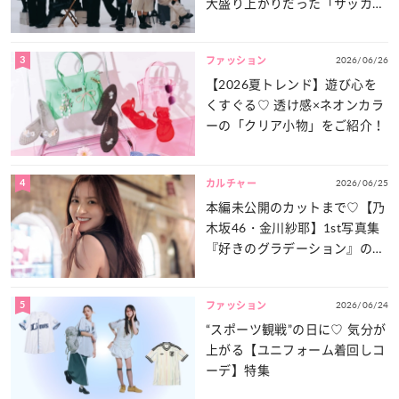
大盛り上がりだった「サッカー
談義」を一気見せ！
3
2026/06/26
ファッション
【2026夏トレンド】遊び心を
くすぐる♡ 透け感×ネオンカラ
ーの「クリア小物」をご紹介！
4
2026/06/25
カルチャー
本編未公開のカットまで♡【乃
木坂46・金川紗耶】1st写真集
『好きのグラデーション』の魅
力をたっぷりとお届け！
5
2026/06/24
ファッション
“スポーツ観戦”の日に♡ 気分が
上がる【ユニフォーム着回しコ
ーデ】特集