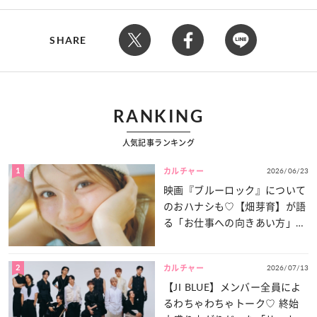
SHARE
RANKING
人気記事ランキング
1
2026/06/23
カルチャー
映画『ブルーロック』について
のおハナシも♡【畑芽育】が語
る「お仕事への向きあい方」と
は？
2
2026/07/13
カルチャー
【JI BLUE】メンバー全員によ
るわちゃわちゃトーク♡ 終始